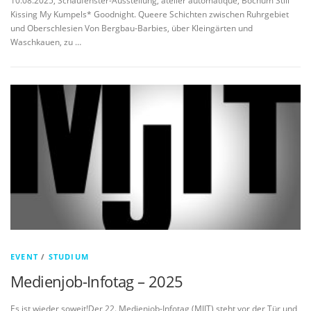
10.08.2025, Schaufenster-Ausstellung, atelier automatique, Bochum Still
Kissing My Kumpels* Goodnight. Queere Schichten zwischen Ruhrgebiet
und Oberschlesien Von Bergbau-Barbies, über Kleingärten und
Waschkauen, zu …
EVENT
/
STUDIUM
Medienjob-Infotag – 2025
Es ist wieder soweit!Der 22. Medienjob-Infotag (MJIT) steht vor der Tür und