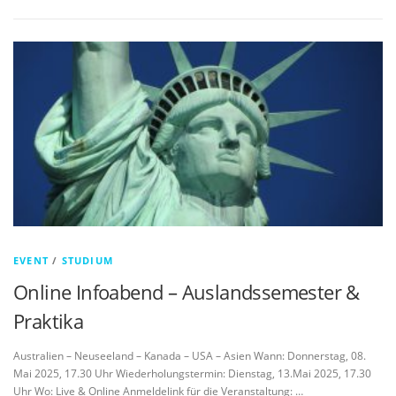
EVENT
/
STUDIUM
Online Infoabend – Auslandssemester &
Praktika
Australien – Neuseeland – Kanada – USA – Asien Wann: Donnerstag, 08.
Mai 2025, 17.30 Uhr Wiederholungstermin: Dienstag, 13.Mai 2025, 17.30
Uhr Wo: Live & Online Anmeldelink für die Veranstaltung: …