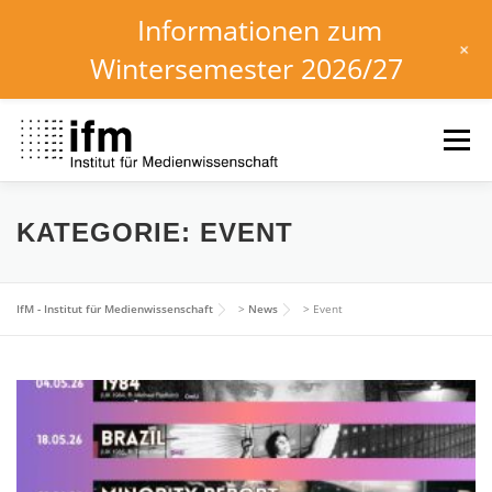
Informationen zum
+
Wintersemester 2026/27
Zum
Inhalt
Menü
springen
HOME
NEWS
KALENDER
STUDIUM
KATEGORIE:
EVENT
INSTITUT
FORSCHUNG
DOWNLOADS
IfM - Institut für Medienwissenschaft
>
News
>
Event