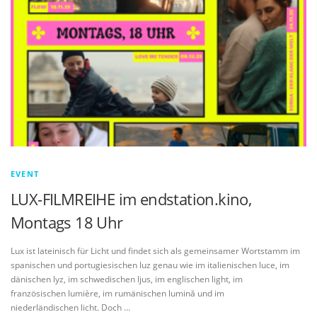
EVENT
LUX-FILMREIHE im endstation.kino,
Montags 18 Uhr
Lux ist lateinisch für Licht und findet sich als gemeinsamer Wortstamm im
spanischen und portugiesischen luz genau wie im italienischen luce, im
dänischen lyz, im schwedischen ljus, im englischen light, im
französischen lumière, im rumänischen lumină und im
niederländischen licht. Doch …