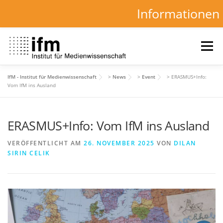
Informationen
Zum
Inhalt
Menü
springen
IfM - Institut für Medienwissenschaft
>
News
>
Event
>
ERASMUS+Info:
HOME
NEWS
KALENDER
STUDIUM
Vom IfM ins Ausland
ERASMUS+Info: Vom IfM ins Ausland
INSTITUT
FORSCHUNG
DOWNLOADS
VERÖFFENTLICHT AM
26. NOVEMBER 2025
VON
DILAN
SIRIN CELIK