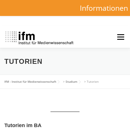
Informationen
Zum
Inhalt
Menü
springen
HOME
NEWS
KALENDER
STUDIUM
TUTORIEN
INSTITUT
FORSCHUNG
DOWNLOADS
IfM - Institut für Medienwissenschaft
>
Studium
>
Tutorien
Tutorien im BA