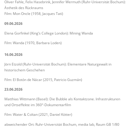
Oliver Fahle, Felix Hasebrink, Jennifer Wermuth (Ruhr-Universität Bochum):
Ästhetik des Rückraums
Film: Mon Oncle (1958, Jacques Tati)
09.06.2026
Elena Gorfinkel (King’s College London): Mining Wanda
Film: Wanda (1970, Barbara Loden)
16.06.2026
Jörn Etzold (Ruhr-Universität Bochum): Elementare Naturgewalt in
historischem Geschehen
Film: El Botón de Nácar (2015, Patricio Guzmán)
23.06.2026
Matthias Wittmann (Basel): Die Bubble als Kontaktzone. Infrastrukturen
und Ortseffekte im 360°-Dokumentarfilm
Film: Water & Coltan (2021, Daniel Kötter)
abweichender Ort: Ruhr-Universität Bochum, media lab, Raum GB 1/80