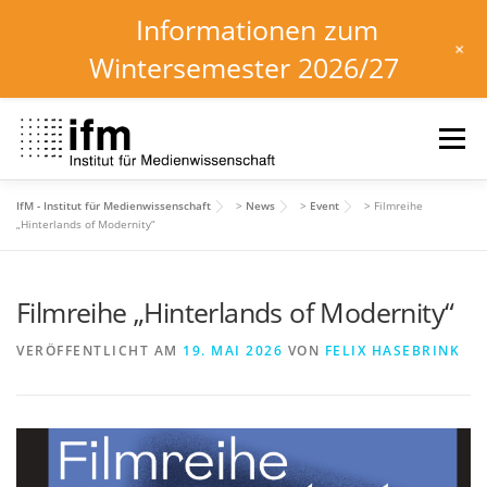
Informationen zum
+
Wintersemester 2026/27
Zum
Inhalt
Menü
springen
IfM - Institut für Medienwissenschaft
>
News
>
Event
>
Filmreihe
HOME
NEWS
KALENDER
STUDIUM
„Hinterlands of Modernity“
Filmreihe „Hinterlands of Modernity“
INSTITUT
FORSCHUNG
DOWNLOADS
VERÖFFENTLICHT AM
19. MAI 2026
VON
FELIX HASEBRINK