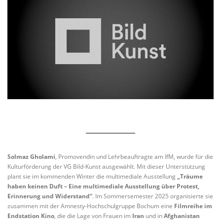
Solmaz Gholami
, Promovendin und Lehrbeauftragte am IfM, wurde für die
Kulturförderung der VG Bild-Kunst ausgewählt. Mit dieser Unterstützung
plant sie im kommenden Winter die multimediale Ausstellung
„Träume
haben keinen Duft – Eine multimediale Ausstellung über Protest,
Erinnerung und Widerstand“
. Im Sommersemester 2025 organisierte sie
zusammen mit der Amnesty-Hochschulgruppe Bochum eine
Filmreihe im
Endstation Kino
, die die Lage von Frauen im
Iran
und in
Afghanistan