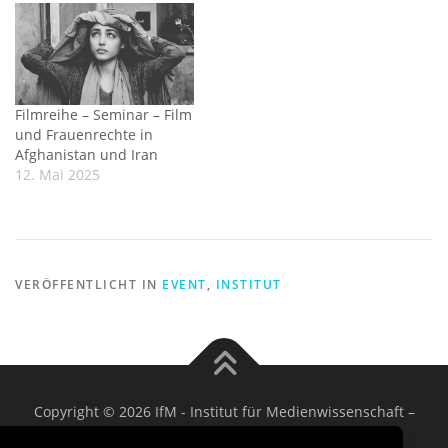
Filmreihe – Seminar – Film
und Frauenrechte in
Afghanistan und Iran
12. Mai 2025
VERÖFFENTLICHT IN
EVENT
,
INSTITUT
Copyright © 2026 IfM - Institut für Medienwissenschaft
–
OnePress
Theme von FameThemes