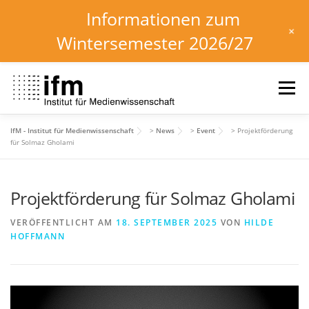
Informationen zum
+
Wintersemester 2026/27
Zum
Inhalt
Menü
springen
IfM - Institut für Medienwissenschaft
>
News
>
Event
>
Projektförderung
HOME
NEWS
KALENDER
STUDIUM
für Solmaz Gholami
Projektförderung für Solmaz Gholami
INSTITUT
FORSCHUNG
DOWNLOADS
VERÖFFENTLICHT AM
18. SEPTEMBER 2025
VON
HILDE
HOFFMANN