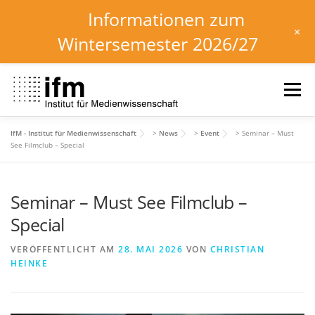
Informationen zum
+
Wintersemester 2026/27
Zum
Inhalt
Menü
springen
IfM - Institut für Medienwissenschaft
>
News
>
Event
>
Seminar – Must
HOME
NEWS
KALENDER
STUDIUM
See Filmclub – Special
Seminar – Must See Filmclub –
INSTITUT
FORSCHUNG
DOWNLOADS
Special
VERÖFFENTLICHT AM
28. MAI 2026
VON
CHRISTIAN
HEINKE