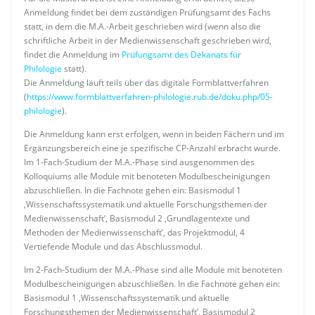
Anmeldung findet bei dem zuständigen Prüfungsamt des Fachs
statt, in dem die M.A.-Arbeit geschrieben wird (wenn also die
schriftliche Arbeit in der Medienwissenschaft geschrieben wird,
findet die Anmeldung im
Prüfungsamt des Dekanats für
Philologie
statt).
Die Anmeldung läuft teils über das digitale Formblattverfahren
(
https://www.formblattverfahren-philologie.rub.de/doku.php/05-
philologie
).
Die Anmeldung kann erst erfolgen, wenn in beiden Fächern und im
Ergänzungsbereich eine je spezifische CP-Anzahl erbracht wurde.
Im 1-Fach-Studium der M.A.-Phase sind ausgenommen des
Kolloquiums alle Module mit benoteten Modulbescheinigungen
abzuschließen. In die Fachnote gehen ein: Basismodul 1
‚Wissenschaftssystematik und aktuelle Forschungsthemen der
Medienwissenschaft’, Basismodul 2 ‚Grundlagentexte und
Methoden der Medienwissenschaft’, das Projektmodul, 4
Vertiefende Module und das Abschlussmodul.
Im 2-Fach-Studium der M.A.-Phase sind alle Module mit benoteten
Modulbescheinigungen abzuschließen. In die Fachnote gehen ein:
Basismodul 1 ‚Wissenschaftssystematik und aktuelle
Forschungsthemen der Medienwissenschaft’, Basismodul 2