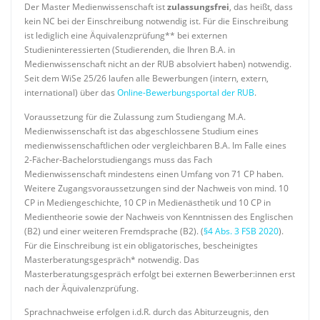
Der Master Medienwissenschaft ist
zulassungsfrei
, das heißt, dass
kein NC bei der Einschreibung notwendig ist. Für die Einschreibung
ist lediglich eine Äquivalenzprüfung** bei externen
Studieninteressierten (Studierenden, die Ihren B.A. in
Medienwissenschaft nicht an der RUB absolviert haben) notwendig.
Seit dem WiSe 25/26 laufen alle Bewerbungen (intern, extern,
international) über das
Online-Bewerbungsportal der RUB
.
Voraussetzung für die Zulassung zum Studiengang M.A.
Medienwissenschaft ist das abgeschlossene Studium eines
medienwissenschaftlichen oder vergleichbaren B.A. Im Falle eines
2-Fächer-Bachelorstudiengangs muss das Fach
Medienwissenschaft mindestens einen Umfang von 71 CP haben.
Weitere Zugangsvoraussetzungen sind der Nachweis von mind. 10
CP in Mediengeschichte, 10 CP in Medienästhetik und 10 CP in
Medientheorie sowie der Nachweis von Kenntnissen des Englischen
(B2) und einer weiteren Fremdsprache (B2). (
§4 Abs. 3 FSB 2020
).
Für die Einschreibung ist ein obligatorisches, bescheinigtes
Masterberatungsgespräch* notwendig. Das
Masterberatungsgespräch erfolgt bei externen Bewerber:innen erst
nach der Äquivalenzprüfung.
Sprachnachweise erfolgen i.d.R. durch das Abiturzeugnis, den