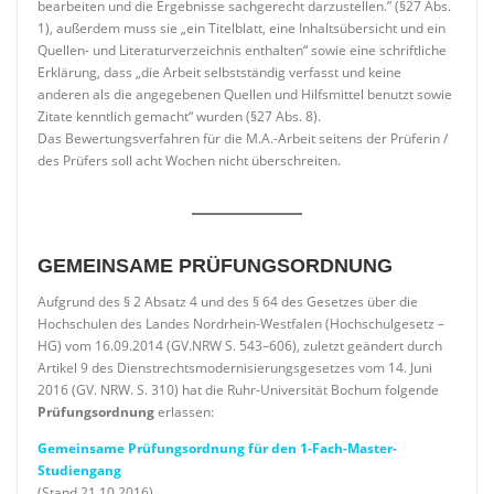
bearbeiten und die Ergebnisse sachgerecht darzustellen.” (§27 Abs.
1), außerdem muss sie „ein Titelblatt, eine Inhaltsübersicht und ein
Quellen- und Literaturverzeichnis enthalten“ sowie eine schriftliche
Erklärung, dass „die Arbeit selbstständig verfasst und keine
anderen als die angegebenen Quellen und Hilfsmittel benutzt sowie
Zitate kenntlich gemacht“ wurden (§27 Abs. 8).
Das Bewertungsverfahren für die M.A.-Arbeit seitens der Prüferin /
des Prüfers soll acht Wochen nicht überschreiten.
GEMEINSAME PRÜFUNGSORDNUNG
Aufgrund des § 2 Absatz 4 und des § 64 des Gesetzes über die
Hochschulen des Landes Nordrhein-Westfalen (Hochschulgesetz –
HG) vom 16.09.2014 (GV.NRW S. 543–606), zuletzt geändert durch
Artikel 9 des Dienstrechtsmodernisierungsgesetzes vom 14. Juni
2016 (GV. NRW. S. 310) hat die Ruhr-Universität Bochum folgende
Prüfungsordnung
erlassen:
Gemeinsame Prüfungsordnung für den 1-Fach-Master-
Studiengang
(Stand 21.10.2016)