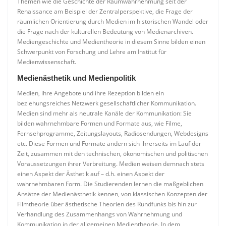
Themen wie die Geschichte der Raumwahrnehmung seit der
Renaissance am Beispiel der Zentralperspektive, die Frage der
räumlichen Orientierung durch Medien im historischen Wandel oder
die Frage nach der kulturellen Bedeutung von Medienarchiven.
Mediengeschichte und Medientheorie in diesem Sinne bilden einen
Schwerpunkt von Forschung und Lehre am Institut für
Medienwissenschaft.
Medienästhetik und Medienpolitik
Medien, ihre Angebote und ihre Rezeption bilden ein
beziehungsreiches Netzwerk gesellschaftlicher Kommunikation.
Medien sind mehr als neutrale Kanäle der Kommunikation: Sie
bilden wahrnehmbare Formen und Formate aus, wie Filme,
Fernsehprogramme, Zeitungslayouts, Radiosendungen, Webdesigns
etc. Diese Formen und Formate ändern sich ihrerseits im Lauf der
Zeit, zusammen mit den technischen, ökonomischen und politischen
Voraussetzungen ihrer Verbreitung. Medien weisen demnach stets
einen Aspekt der Ästhetik auf – d.h. einen Aspekt der
wahrnehmbaren Form. Die Studierenden lernen die maßgeblichen
Ansätze der Medienästhetik kennen, von klassischen Konzepten der
Filmtheorie über ästhetische Theorien des Rundfunks bis hin zur
Verhandlung des Zusammenhangs von Wahrnehmung und
Kommunikation in der allgemeinen Medientheorie. In dem