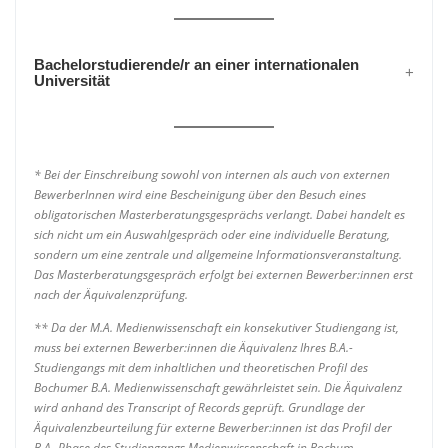
Bachelorstudierende/r an einer internationalen
Universität
* Bei der Einschreibung sowohl von internen als auch von externen
BewerberInnen wird eine Bescheinigung über den Besuch eines
obligatorischen Masterberatungsgesprächs verlangt. Dabei handelt es
sich nicht um ein Auswahlgespräch oder eine individuelle Beratung,
sondern um eine zentrale und allgemeine Informationsveranstaltung.
Das Masterberatungsgespräch erfolgt bei externen Bewerber:innen erst
nach der Äquivalenzprüfung.
** Da der M.A. Medienwissenschaft ein konsekutiver Studiengang ist,
muss bei externen Bewerber:innen die Äquivalenz Ihres B.A.-
Studiengangs mit dem inhaltlichen und theoretischen Profil des
Bochumer B.A. Medienwissenschaft gewährleistet sein. Die Äquivalenz
wird anhand des Transcript of Records geprüft. Grundlage der
Äquivalenzbeurteilung für externe Bewerber:innen ist das Profil der
B.A.-Phase des Studiengangs Medienwissenschaft in Bochum.