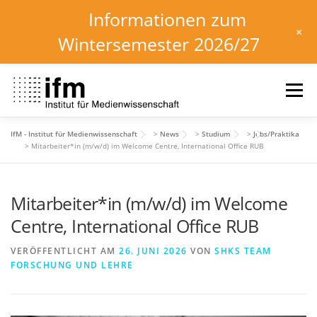
Informationen zum
+
Wintersemester 2026/27
Zum
Inhalt
Menü
springen
IfM - Institut für Medienwissenschaft
>
News
>
Studium
>
Jobs/Praktika
HOME
NEWS
KALENDER
STUDIUM
>
Mitarbeiter*in (m/w/d) im Welcome Centre, International Office RUB
Mitarbeiter*in (m/w/d) im Welcome
INSTITUT
FORSCHUNG
DOWNLOADS
Centre, International Office RUB
VERÖFFENTLICHT AM
26. JUNI 2026
VON
SHKS TEAM
FORSCHUNG UND LEHRE