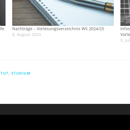
lle
Nachträge – Vorlesungsverzeichnis WS 2024/25
Info
8. August 2024
Vorl
9. Ju
ITUT
,
STUDIUM
2026 IfM - Institut für Medienwissenschaft
–
OnePress
Theme von