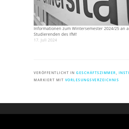
Informationen zum Wintersemester 2024/25 an a
Studierenden des IfM!
17. Juli 2024
VERÖFFENTLICHT IN
GESCHÄFTSZIMMER
,
INST
MARKIERT MIT
VORLESUNGSVERZEICHNIS
Copyright © 