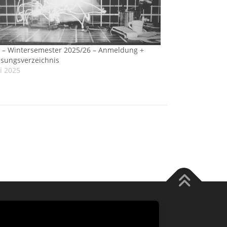
s – Wintersemester 2025/26 – Anmeldung +
esungsverzeichnis
li 2025
 FameThemes