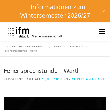
Informationen zum
+
Wintersemester 2026/27
Zum
Inhalt
Menü
springen
IfM - Institut für Medienwissenschaft
>
News
>
Studium
>
HOME
NEWS
KALENDER
STUDIUM
Feriensprechstunde – Warth
Feriensprechstunde – Warth
INSTITUT
FORSCHUNG
DOWNLOADS
VERÖFFENTLICHT AM
7. JULI 2015
VON
CHRISTIAN HEINKE