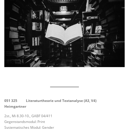
051 325 Literaturtheorie und Textanalyse (A3, V4)
Heimgartner
2st., Mi 8.30-10., GABF 04/411
Gegenstandsmodul: Print
Systematisches Modul: Gender