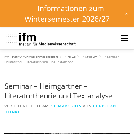
Informationen zum
+
Wintersemester 2026/27
Zum
Inhalt
Menü
springen
IfM - Institut für Medienwissenschaft
>
News
>
Studium
>
Seminar –
HOME
NEWS
KALENDER
STUDIUM
Heimgartner – Literaturtheorie und Textanalyse
Seminar – Heimgartner –
INSTITUT
FORSCHUNG
DOWNLOADS
Literaturtheorie und Textanalyse
VERÖFFENTLICHT AM
23. MÄRZ 2015
VON
CHRISTIAN
HEINKE