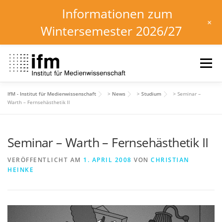
Informationen zum
+
Wintersemester 2026/27
Zum
Inhalt
Menü
springen
IfM - Institut für Medienwissenschaft
>
News
>
Studium
>
Seminar –
HOME
NEWS
KALENDER
STUDIUM
Warth – Fernsehästhetik II
Seminar – Warth – Fernsehästhetik II
INSTITUT
FORSCHUNG
DOWNLOADS
VERÖFFENTLICHT AM
1. APRIL 2008
VON
CHRISTIAN
HEINKE