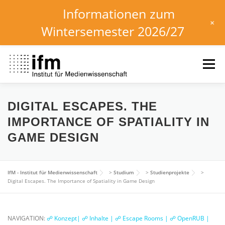
Informationen zum
+
Wintersemester 2026/27
Zum
Inhalt
Menü
springen
HOME
NEWS
KALENDER
STUDIUM
DIGITAL ESCAPES. THE
IMPORTANCE OF SPATIALITY IN
GAME DESIGN
INSTITUT
FORSCHUNG
DOWNLOADS
IfM - Institut für Medienwissenschaft
>
Studium
>
Studienprojekte
>
Digital Escapes. The Importance of Spatiality in Game Design
NAVIGATION:
☍ Konzept|
☍ Inhalte |
☍ Escape Rooms |
☍ OpenRUB |