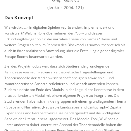
sculpt spaces
.«
(Jenkins 2004: 121)
Das Konzept
Wie wird
Raum
in digitalen Spielen repräsentiert, implementiert und
konstruiert? Welche Rolle übernehmen der
Raum
und dessen
Erkundung/Navigation für die narrative Ebene von Games? Diese und
weitere Fragen sollten im Rahmen des Blockmoduls sowohl theoretisch als
auch in ihrer praktischen Anwendung über die Erstellung eigener digitaler
Escape Rooms beantwortet werden.
Ziel des Projektmoduls war, dass sich Studierende grundlegende
Kenntnisse von raum- sowie spieltheoretische Fragestellungen und
Theoriemodelle der Medienwissenschaft aneignen sowie spiel- und
raumtheoretische Ansätze reflektieren und kritisch anwenden können.
Zudem sind sie am Ende des Moduls in der Lage, diese Kenntnisse in dem
praxisorientierten Modul mit einem eigenen Projekt zu integrieren. Die
Studierenden haben sich in Kleingruppen mit einem grundlegenden Thema
(‚Space and Narrative‘; ‚Navigable Landscapes and Cartography‘; ‚Spatial
Experiences and Perspectives‘) auseinandergesetzt und die wichtigsten
Aspekte der Literatur herausgearbeitet. Das Moodle-Tool ‚Wiki‘ hat sie
unter anderem dabei unterstützt. Anhand der Theoriemodelle haben die
Gruppen einen digitalen Escape Room konzipiert und auf der Plattform