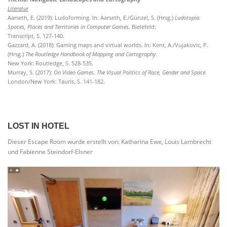
Literatur
Aarseth, E. (2019): Ludoforming. In: Aarseth, E./Günzel, S. (Hrsg.)
Ludotopia.
Spaces, Places and Territories in Computer Games.
Bielefeld:
Transcript, S. 127-140.
Gazzard, A. (2018): Gaming maps and virtual worlds. In: Kent, A./Vujakovic, P.
(Hrsg.)
The Routledge Handbook of Mapping and Cartography
.
New York: Routledge, S. 528-535.
Murray, S. (2017):
On Video Games. The Visual Politics of Race, Gender and Space
.
London/New York: Tauris, S. 141-182.
LOST IN HOTEL
Dieser Escape Room wurde erstellt von: Katharina Ewe, Louis Lambrecht
und Fabienne Steindorf-Elsner