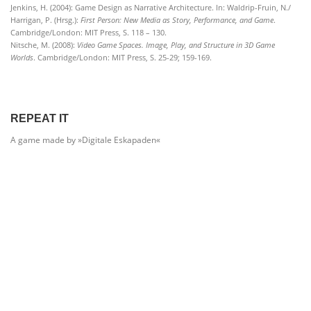
Jenkins, H. (2004): Game Design as Narrative Architecture. In: Waldrip-Fruin, N./
Harrigan, P. (Hrsg.):
First Person: New Media as Story, Performance, and Game
.
Cambridge/London: MIT Press, S. 118 – 130.
Nitsche, M. (2008):
Video Game Spaces. Image, Play, and Structure in 3D Game
Worlds
. Cambridge/London: MIT Press, S. 25-29; 159-169.
REPEAT IT
A game made by »Digitale Eskapaden«