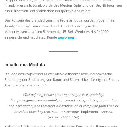
ThingLink erstellt. Somit wurde das Medium Spiel und der Begriff Raum aus
einer kreativen und praktischen Perspektive analysiert.
Das Konzept des Blended Learning Projektmoduls wurde mit dem Titel
‚Ready, Set, Play! Game-based und Blended Learning in der
Medienwissenschaft‘ im Rahmen des RUBeL-Wettbewerbs 5×5000
eingereicht und hat die 25. Runde
gewonnen
.
Inhalte des
Moduls
Die Idee des Projektmoduls war also die theoretische und praktische
Erkundung der Bedeutung von Raum und Räumlichkeit für digitale Spiele.
Aber warum genau Raum?
»
The defining element in computer games is spatiality.
Computer games are essentially concerned with spatial representation
and negotiation, and therefore a classification of computer games can be
based on how they represent – or, perhaps,
implement
– space
.«
(Aarseth 2001: 154)
In diesem Blockseminar wurde das abstrakte Konzept des Raums sowie