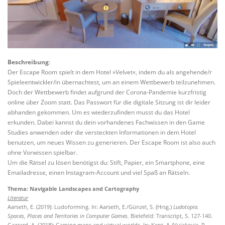
Beschreibung
:
Der Escape Room spielt in dem Hotel »Velvet«, indem du als angehende/r
Spieleentwickler/in übernachtest, um an einem Wettbewerb teilzunehmen.
Doch der Wettbewerb findet aufgrund der Corona-Pandemie kurzfristig
online über Zoom statt. Das Passwort für die digitale Sitzung ist dir leider
abhanden gekommen. Um es wiederzufinden musst du das Hotel
erkunden. Dabei kannst du dein vorhandenes Fachwissen in den Game
Studies anwenden oder die versteckten Informationen in dem Hotel
benutzen, um neues Wissen zu generieren. Der Escape Room ist also auch
ohne Vorwissen spielbar.
Um die Rätsel zu lösen benötigst du: Stift, Papier, ein Smartphone, eine
Emailadresse, einen Instagram-Account und viel Spaß an Rätseln.
Thema: Navigable Landscapes and Cartography
Literatur
Aarseth, E. (2019): Ludoforming. In: Aarseth, E./Günzel, S. (Hrsg.)
Ludotopia.
Spaces, Places and Territories in Computer Games.
Bielefeld: Transcript, S. 127-140.
Gazzard, A. (2018): Gaming maps and virtual worlds. In: Kent, A./Vujakovic, P.