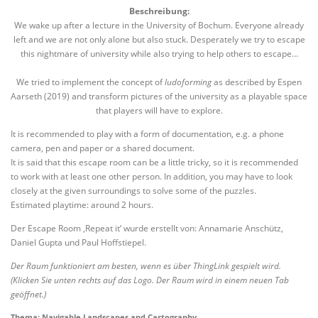
Beschreibung:
We wake up after a lecture in the University of Bochum. Everyone already
left and we are not only alone but also stuck. Desperately we try to escape
this nightmare of university while also trying to help others to escape…
We tried to implement the concept of
ludoforming
as described by Espen
Aarseth (2019) and transform pictures of the university as a playable space
that players will have to explore.
It is recommended to play with a form of documentation, e.g. a phone
camera, pen and paper or a shared document.
It is said that this escape room can be a little tricky, so it is recommended
to work with at least one other person. In addition, you may have to look
closely at the given surroundings to solve some of the puzzles.
Estimated playtime: around 2 hours.
Der Escape Room ‚Repeat it‘ wurde erstellt von: Annamarie Anschütz,
Daniel Gupta und Paul Hoffstiepel.
Der Raum funktioniert am besten, wenn es über ThingLink gespielt wird.
(Klicken Sie unten rechts auf das Logo. Der Raum wird in einem neuen Tab
geöffnet.)
Thema: Navigable Landscapes and Cartography