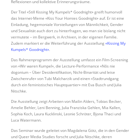
Reflexionen und kollektive Erinnerungsräume.
Der Titel «Still Kissing My Kumpels* Goodnight» greift humorvoll
das Internet-Meme «Kiss Your Homies Goodnight» auf. Er ist eine
Einladung, hegemoniale Vorstellungen von Männlichkeit, Gender
und Sexualität auch dort zu hinterfragen, wo man sie bislang nicht
vermutete – im Bergwerk, in Archiven, in der eigenen Familie.
Zudem markiert er die Weiterführung der Ausstellung
«Kissing My
Kumpels* Goodnight»
.
Das Rahmenprogramm der Ausstellung umfasst ein Film-Screening
von «Wir waren Kumpel», die Lecture-Performance «Nŏs nie
dogonium – Über Desidentifikation, Nicht-Binarität und leise
Zwischenrufe» von Tubi Malcharzik und einen «Stadtrundgang
durch ein feministisches Hauptquartier» mit Eva Busch und Julia
Nitschke.
Die Ausstellung zeigt Arbeiten von Mailin Alders, Tobias Becker,
Amelie Behler, Leni Benning, Julia Franziska Gehlen, Mia Kallen,
Sophia Koch, Laura Kucklinski, Leonie Schröter, Bjona Thaci und
Luca Watermann.
Das Seminar wurde geleitet von Magdalena Götz, die in den Gender
und Queer Media Studies forscht und Julia Nitschke, deren