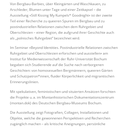
Von Bergbau-Barbies, über Kleingärten und Waschkauen, zu
Arschleder, Blumen unter Tage und einer Zeitkapsel – die
Ausstellung «Still Kissing My Kumpels* Goodnight» ist der zweite
Teil einer Recherche zu queeren Spuren im Bergbau und zu
postindustriellen Relationen zwischen dem Ruhrgebiet und
Oberschlesien – einer Region, die aufgrund ihrer Geschichte auch
als „polnisches Ruhrgebiet“ bezeichnet wird.
Im Seminar «Beyond Identities. Postindustrielle Relationen zwischen
Ruhrgebiet und Oberschlesien erforschen und ausstellen» am
Institut für Medienwissenschaft der Ruhr-Universität Bochum
begaben sich Studierende auf die Suche nach verborgenen
Geschichten: von homosexuellen Bergmännern, queeren Gärten
und Schutzpatron*innen, fluider Körperlichkeit und migrantischen
Erinnerungslinien.
Mit spekulativen, feministischen und situierten Ansätzen forschten
die Projekte u. a. im Montanhistorischen Dokumentationszentrum
(montan.dok) des Deutschen Bergbau-Museums Bochum.
Die Ausstellung zeigt Fotografien, Collagen, Installationen und
Objekte, welche die gewonnenen Perspektiven und Recherchen
zugänglich machen – als kritische Aneignungen, persönliche