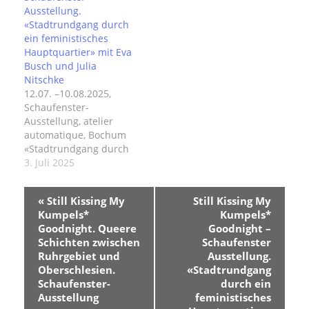
Ausstellung.
«Stadtrundgang durch
ein feministisches
Hauptquartier» mit Eva
Busch und Julia
Nitschke
12.07. –10.08.2025,
Schaufenster-
Ausstellung, atelier
automatique, Bochum
«Stadtrundgang durch
ein feministisches
3. Juli 2025
Hauptquartier» mit Eva
Busch und Julia
V
«
Still Kissing My
Still Kissing My
NitschkeWir befinden
e
Kumpels*
Kumpels*
uns in einem
r
Goodnight. Queere
Goodnight –
a
feministischen
Schichten zwischen
Schaufenster
n
Hauptquartier.Der
Ruhrgebiet und
Ausstellung.
s
Stadtrundgang führt
Oberschlesien.
«Stadtrundgang
t
durch das in der
Schaufenster-
durch ein
a
Nachbarschaft des
l
Ausstellung
feministisches
atelier automatique