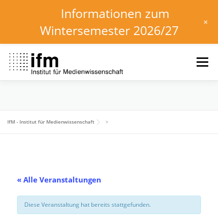
Informationen zum
+
Wintersemester 2026/27
Zum
Inhalt
Menü
springen
HOME
NEWS
KALENDER
STUDIUM
IfM - Institut für Medienwissenschaft
>
INSTITUT
FORSCHUNG
DOWNLOADS
« Alle Veranstaltungen
Diese Veranstaltung hat bereits stattgefunden.