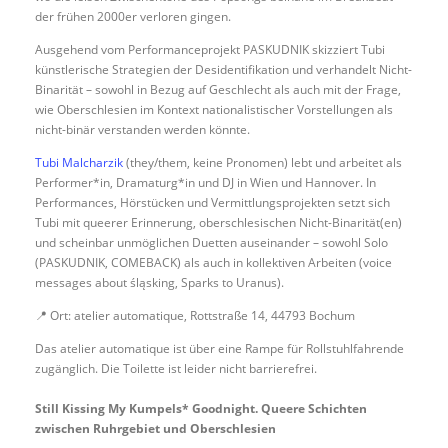
der frühen 2000er verloren gingen.
Ausgehend vom Performanceprojekt PASKUDNIK skizziert Tubi
künstlerische Strategien der Desidentifikation und verhandelt Nicht-
Binarität – sowohl in Bezug auf Geschlecht als auch mit der Frage,
wie Oberschlesien im Kontext nationalistischer Vorstellungen als
nicht-binär verstanden werden könnte.
Tubi Malcharzik
(they/them, keine Pronomen) lebt und arbeitet als
Performer*in, Dramaturg*in und DJ in Wien und Hannover. In
Performances, Hörstücken und Vermittlungsprojekten setzt sich
Tubi mit queerer Erinnerung, oberschlesischen Nicht-Binarität(en)
und scheinbar unmöglichen Duetten auseinander – sowohl Solo
(PASKUDNIK, COMEBACK) als auch in kollektiven Arbeiten (voice
messages about śląsking, Sparks to Uranus).
📍 Ort: atelier automatique, Rottstraße 14, 44793 Bochum
Das atelier automatique ist über eine Rampe für Rollstuhlfahrende
zugänglich. Die Toilette ist leider nicht barrierefrei.
Still Kissing My Kumpels* Goodnight. Queere Schichten
zwischen Ruhrgebiet und Oberschlesien