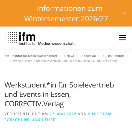
Informationen zum
+
Wintersemester 2026/27
Zum
Inhalt
Menü
springen
IfM - Institut für Medienwissenschaft
>
News
>
Studium
>
Jobs/Praktika
HOME
NEWS
KALENDER
STUDIUM
>
Werkstudent*in für Spielevertrieb und Events in Essen, CORRECTIV.Verlag
Werkstudent*in für Spielevertrieb
INSTITUT
FORSCHUNG
DOWNLOADS
und Events in Essen,
CORRECTIV.Verlag
VERÖFFENTLICHT AM
22. MAI 2026
VON
SHKS TEAM
FORSCHUNG UND LEHRE