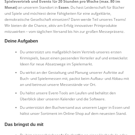
Spielevertrieb und Events
f
ür 20 Stunden pro Woche (max. 80 im
Monat)
an unserem Standort in
Essen
. Du hast Leidenschaft für Bücher
und Spiele und möchtest deine Fähigkeiten für eine aufgeklärte,
demokratische Gesellschaft einsetzen? Dann werde Teil unseres Teams!
Wir bieten dir die Chance, aktiv am Erfolg innovativer Printprodukte
mitzuwirken – vom täglichen Versand bis hin zur großen Messepräsenz.
Deine Aufgaben
Du unterstützt uns maßgeblich beim Vertrieb unseres ersten
Krimispiels, baust einen passenden Verteiler auf und entwickelst
Ideen für neue Absatzwege im Spielemarkt.
Du wirkst an der Gestaltung und Planung unserer Auftritte auf
Buch- und Spielemessen mit, packst beim Aufbau- und Abbau mit
an und betreust unsere Messestände vor Ort.
Du hältst unsere Event-Tools am Laufen und behältst den
Überblick über unseren Kalender und die Software.
Du unterstützt den Buchversand aus unserem Lager in Essen und
hältst unser Sortiment im Online-Shop auf dem neuesten Stand.
Das bringst du mit