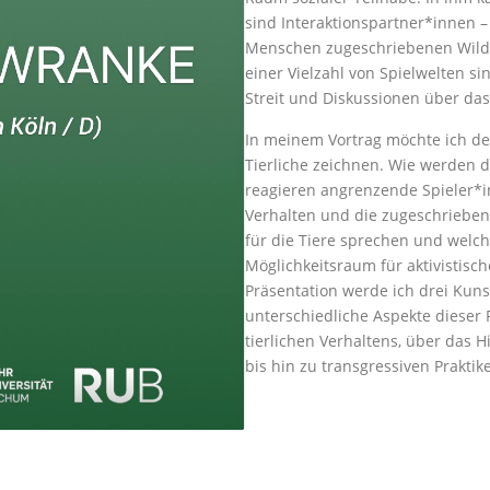
sind Interaktionspartner*innen –
Menschen zugeschriebenen Wildhe
einer Vielzahl von Spielwelten s
Streit und Diskussionen über das 
In meinem Vortrag möchte ich de
Tierliche zeichnen. Wie werden d
reagieren angrenzende Spieler*i
Verhalten und die zugeschrieben
für die Tiere sprechen und welc
Möglichkeitsraum für aktivistis
Präsentation werde ich drei Kunst
unterschiedliche Aspekte dieser
tierlichen Verhaltens, über das H
bis hin zu transgressiven Praktik