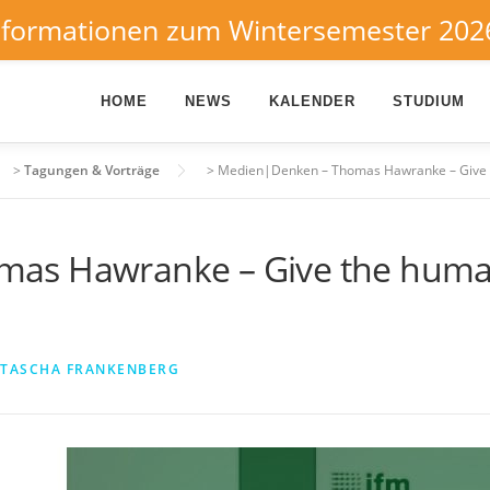
nformationen zum Wintersemester 202
HOME
NEWS
KALENDER
STUDIUM
>
Tagungen & Vorträge
>
Medien|Denken – Thomas Hawranke – Give t
as Hawranke – Give the humans
TASCHA FRANKENBERG