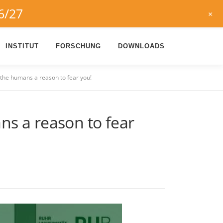
6/27
+
INSTITUT
FORSCHUNG
DOWNLOADS
he humans a reason to fear you!
 a reason to fear