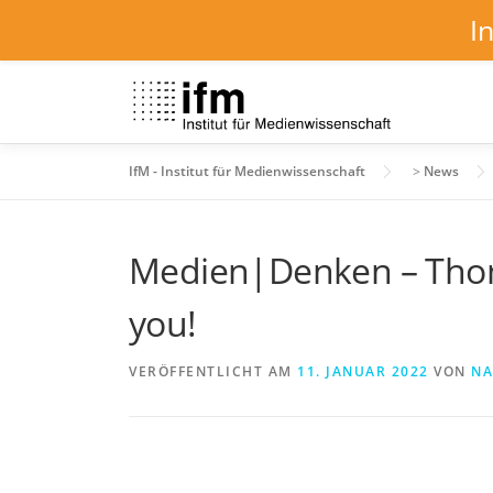
I
Zum
Inhalt
springen
IfM - Institut für Medienwissenschaft
>
News
Medien|Denken – Thom
you!
VERÖFFENTLICHT AM
11. JANUAR 2022
VON
NA