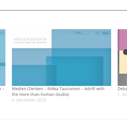
n –
Medien|Denken – Riikka Tauriainen – Adrift with
Deba
the more-than-human (Audio)
1. N
6. Dezember 2023