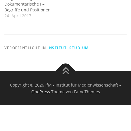
Dokumentarische I –
Begriffe und Positionen
24. April 2017
VERÖFFENTLICHT IN
INSTITUT
,
STUDIUM
Copyright © 2026 IfM - Institut für Medienwissenschaft
–
OnePress
Theme von FameThemes