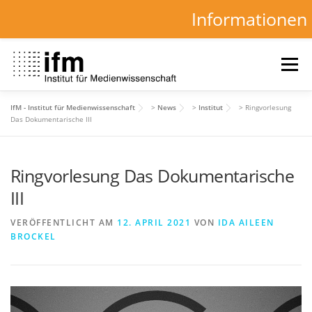
Informationen
Zum
Inhalt
Menü
springen
IfM - Institut für Medienwissenschaft
>
News
>
Institut
>
Ringvorlesung
HOME
NEWS
KALENDER
STUDIUM
Das Dokumentarische III
Ringvorlesung Das Dokumentarische
INSTITUT
FORSCHUNG
DOWNLOADS
III
VERÖFFENTLICHT AM
12. APRIL 2021
VON
IDA AILEEN
BROCKEL