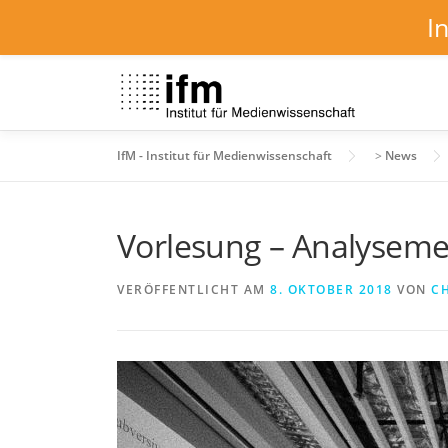
I
Zum
Inhalt
springen
IfM - Institut für Medienwissenschaft
>
News
Vorlesung – Analysem
VERÖFFENTLICHT AM
8. OKTOBER 2018
VON
CH