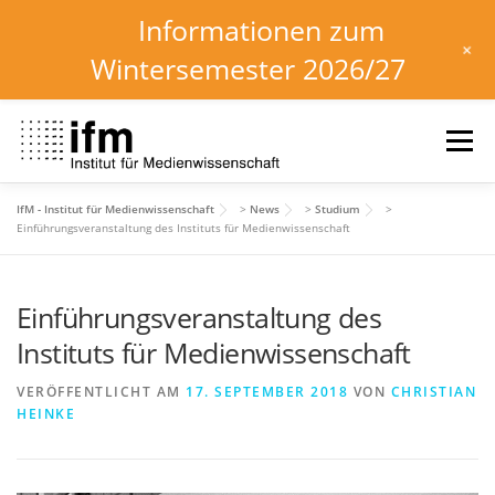
Informationen zum
+
Wintersemester 2026/27
Zum
Inhalt
Menü
springen
IfM - Institut für Medienwissenschaft
>
News
>
Studium
>
HOME
NEWS
KALENDER
STUDIUM
Einführungsveranstaltung des Instituts für Medienwissenschaft
Einführungsveranstaltung des
INSTITUT
FORSCHUNG
DOWNLOADS
Instituts für Medienwissenschaft
VERÖFFENTLICHT AM
17. SEPTEMBER 2018
VON
CHRISTIAN
HEINKE