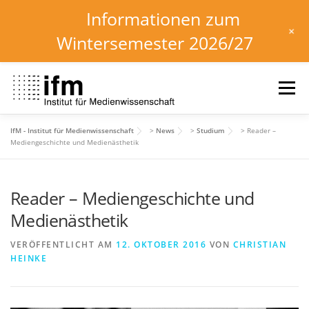
Informationen zum
+
Wintersemester 2026/27
Zum
Inhalt
Menü
springen
IfM - Institut für Medienwissenschaft
>
News
>
Studium
>
Reader –
HOME
NEWS
KALENDER
STUDIUM
Mediengeschichte und Medienästhetik
Reader – Mediengeschichte und
INSTITUT
FORSCHUNG
DOWNLOADS
Medienästhetik
VERÖFFENTLICHT AM
12. OKTOBER 2016
VON
CHRISTIAN
HEINKE