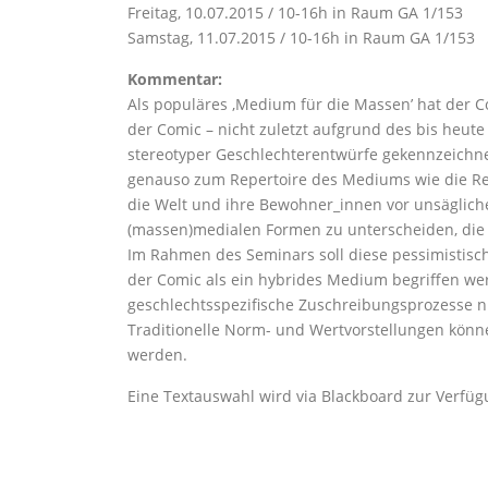
Freitag, 10.07.2015 / 10-16h in Raum GA 1/153
Samstag, 11.07.2015 / 10-16h in Raum GA 1/153
Kommentar:
Als populäres ‚Medium für die Massen’ hat der C
der Comic – nicht zuletzt aufgrund des bis heu
stereotyper Geschlechterentwürfe gekennzeichnet
genauso zum Repertoire des Mediums wie die Rep
die Welt und ihre Bewohner_innen vor unsäglich
(massen)medialen Formen zu unterscheiden, die 
Im Rahmen des Seminars soll diese pessimistisch
der Comic als ein hybrides Medium begriffen wer
geschlechtsspezifische Zuschreibungsprozesse nic
Traditionelle Norm- und Wertvorstellungen könne
werden.
Eine Textauswahl wird via Blackboard zur Verfügu