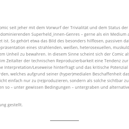
omic seit jeher mit dem Vorwurf der Trivialität und dem Status de
te dominierenden Superheld_innen-Genres – gerne als ein Medium 
 ist. So gehört etwa das Bild des besonders hilflosen, passiven d
räsentation eines strahlenden, weißen, heterosexuellen, muskul
em Unheil zu bewahren. In diesem Sinne scheint sich der Comic a
im Zeitalter der technischen Reproduzierbarkeit eine Tendenz zu
e Interpretation/Leseweise hinterfragt und das kritische Potenzia
den, welches aufgrund seiner (hyper)medialen Beschaffenheit das (
ht einfach nur zu (re)produzieren, sondern als solche sichtbar zu 
n so – unter gewissen Bedingungen – untergraben und alternative
ng gestellt.