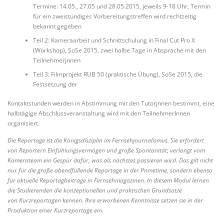
Termine: 14.05., 27.05 und 28.05.2015, jeweils 9-18 Uhr, Termin
für ein zweistündiges Vorbereitungstreffen wird rechtzeitig
bekannt gegeben
Teil 2: Kameraarbeit und Schnittschulung in Final Cut Pro X
(Workshop), SoSe 2015, zwei halbe Tage in Absprache mit den
Teilnehmerjnnen
Teil 3: Filmprojekt RUB 50 (praktische Übung), SoSe 2015, die
Festsetzung der
Kontaktstunden werden in Abstimmung mit den Tutorjnnen bestimmt, eine
halbtägige Abschlussveranstaltung wird mit den TeilnehmerInnen
organisiert.
Die Reportage ist die Königsdisziplin im Fernsehjournalismus. Sie erfordert
von Reportern Einfühlungsvermögen und große Spontanität; verlangt vom
Kamerateam ein Gespür dafür, was als nächstes passieren wird. Das gilt nicht
nur für die große abendfüllende Reportage in der Pnmetime, sondern ebenso
für aktuelle Reportagbeitrage in Fernsehmagazinen. In diesem Modul lernen
die Studierenden die konzeptionellen und praktischen Grundsatze
von Kurzreportagen kennen. Ihre erworbenen Kenntnisse setzen sie in der
Produktion einer Kurzreportage ein.