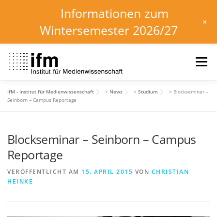
Informationen zum
+
Wintersemester 2026/27
Zum
Inhalt
Menü
springen
IfM - Institut für Medienwissenschaft
>
News
>
Studium
>
Blockseminar –
HOME
NEWS
KALENDER
STUDIUM
Seinborn – Campus Reportage
Blockseminar – Seinborn – Campus
INSTITUT
FORSCHUNG
DOWNLOADS
Reportage
VERÖFFENTLICHT AM
15. APRIL 2015
VON
CHRISTIAN
HEINKE