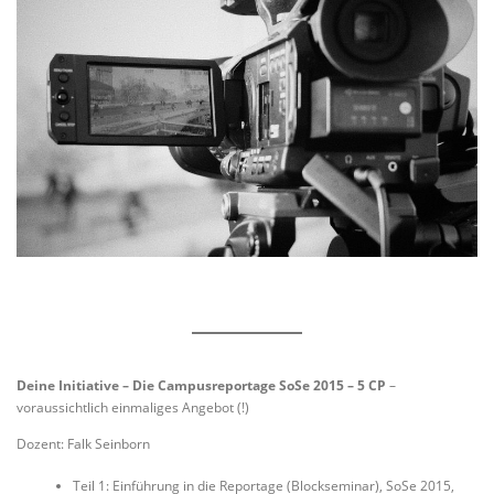
Deine Initiative – Die Campusreportage SoSe 2015 – 5 CP
–
voraussichtlich einmaliges Angebot (!)
Dozent: Falk Seinborn
Teil 1: Einführung in die Reportage (Blockseminar), SoSe 2015,