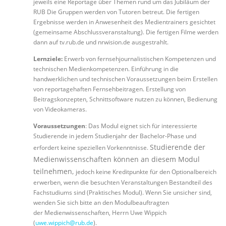
jeweils eine Reportage über Themen rund um das Jubiläum der
RUB Die Gruppen werden von Tutoren betreut. Die fertigen
Ergebnisse werden in Anwesenheit des Medientrainers gesichtet
(gemeinsame Abschlussveranstaltung). Die fertigen Filme werden
dann auf tv.rub.de und nrwision.de ausgestrahlt.
Lernziele:
Erwerb von fernsehjournalistischen Kompetenzen und
technischen Medienkompetenzen. Einführung in die
handwerklichen und technischen Voraussetzungen beim Erstellen
von reportagehaften Fernsehbeitragen. Erstellung von
Beitragskonzepten, Schnittsoftware nutzen zu können, Bedienung
von Videokameras.
Voraussetzungen
: Das Modul eignet sich für interessierte
Studierende in jedem Studienjahr der Bachelor-Phase und
Studierende der
erfordert keine speziellen Vorkenntnisse.
Medienwissenschaften können an diesem Modul
teilnehmen,
jedoch keine Kreditpunkte für den Optionalbereich
erwerben, wenn die besuchten Veranstaltungen Bestandteil des
Fachstudiums sind (Praktisches Modul). Wenn Sie unsicher sind,
wenden Sie sich bitte an den Modulbeauftragten
der Medienwissenschaften, Herrn Uwe Wippich
(
uwe.wippich@rub.de
).