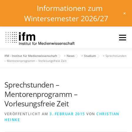
Informationen zum
+
Wintersemester 2026/27
Zum
Inhalt
Menü
springen
IfM - Institut für Medienwissenschaft
>
News
>
Studium
>
Sprechstunden
HOME
NEWS
KALENDER
STUDIUM
– Mentorenprogramm – Vorlesungsfreie Zeit
Sprechstunden –
INSTITUT
FORSCHUNG
DOWNLOADS
Mentorenprogramm –
Vorlesungsfreie Zeit
VERÖFFENTLICHT AM
3. FEBRUAR 2015
VON
CHRISTIAN
HEINKE