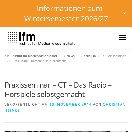
Informationen zum
+
Wintersemester 2026/27
Zum
Inhalt
Menü
springen
IfM - Institut für Medienwissenschaft
>
News
>
Studium
>
Praxisseminar
HOME
NEWS
KALENDER
STUDIUM
– CT – Das Radio – Hörspiele selbstgemacht
Praxisseminar – CT – Das Radio –
INSTITUT
FORSCHUNG
DOWNLOADS
Hörspiele selbstgemacht
VERÖFFENTLICHT AM
13. NOVEMBER 2014
VON
CHRISTIAN
HEINKE