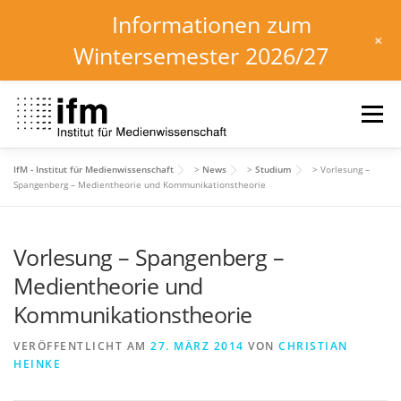
Informationen zum
+
Wintersemester 2026/27
Zum
Inhalt
Menü
springen
IfM - Institut für Medienwissenschaft
>
News
>
Studium
>
Vorlesung –
HOME
NEWS
KALENDER
STUDIUM
Spangenberg – Medientheorie und Kommunikationstheorie
Vorlesung – Spangenberg –
INSTITUT
FORSCHUNG
DOWNLOADS
Medientheorie und
Kommunikationstheorie
VERÖFFENTLICHT AM
27. MÄRZ 2014
VON
CHRISTIAN
HEINKE