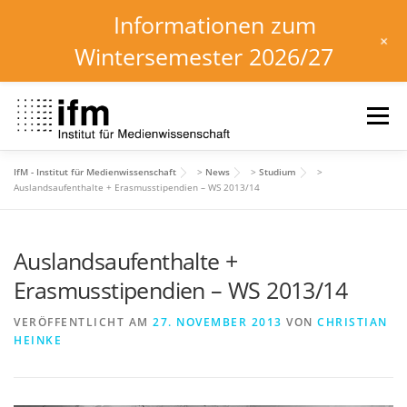
Informationen zum
+
Wintersemester 2026/27
Zum
Inhalt
Menü
springen
IfM - Institut für Medienwissenschaft
>
News
>
Studium
>
HOME
NEWS
KALENDER
STUDIUM
Auslandsaufenthalte + Erasmusstipendien – WS 2013/14
Auslandsaufenthalte +
INSTITUT
FORSCHUNG
DOWNLOADS
Erasmusstipendien – WS 2013/14
VERÖFFENTLICHT AM
27. NOVEMBER 2013
VON
CHRISTIAN
HEINKE