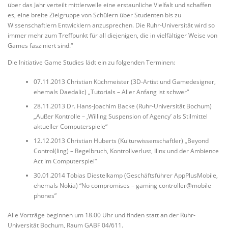
über das Jahr verteilt mittlerweile eine erstaunliche Vielfalt und schaffen
es, eine breite Zielgruppe von Schülern über Studenten bis zu
Wissenschaftlern Entwicklern anzusprechen. Die Ruhr-Universität wird so
immer mehr zum Treffpunkt für all diejenigen, die in vielfältiger Weise von
Games fasziniert sind.“
Die Initiative Game Studies lädt ein zu folgenden Terminen:
07.11.2013 Christian Küchmeister (3D-Artist und Gamedesigner,
ehemals Daedalic) „Tutorials – Aller Anfang ist schwer“
28.11.2013 Dr. Hans-Joachim Backe (Ruhr-Universität Bochum)
„Außer Kontrolle – ‚Willing Suspension of Agency’ als Stilmittel
aktueller Computerspiele“
12.12.2013 Christian Huberts (Kulturwissenschaftler) „Beyond
Control(ling) – Regelbruch, Kontrollverlust, Ilinx und der Ambience
Act im Computerspiel“
30.01.2014 Tobias Diestelkamp (Geschäftsführer AppPlusMobile,
ehemals Nokia) “No compromises – gaming controller@mobile
phones”
Alle Vorträge beginnen um 18.00 Uhr und finden statt an der Ruhr-
Universität Bochum, Raum GABF 04/611.