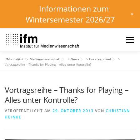
Informationen zum
+
Wintersemester 2026/27
Zum
Inhalt
Menü
springen
IfM - Institut für Medienwissenschaft
>
News
>
Uncategorized
>
HOME
NEWS
KALENDER
STUDIUM
Vortragsreihe – Thanks for Playing – Alles unter Kontrolle?
Vortragsreihe – Thanks for Playing –
INSTITUT
FORSCHUNG
DOWNLOADS
Alles unter Kontrolle?
VERÖFFENTLICHT AM
29. OKTOBER 2013
VON
CHRISTIAN
HEINKE