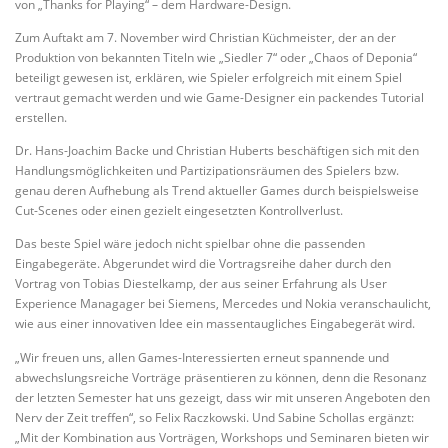
von „Thanks for Playing“ – dem Hardware-Design.
Zum Auftakt am 7. November wird Christian Küchmeister, der an der
Produktion von bekannten Titeln wie „Siedler 7“ oder „Chaos of Deponia“
beteiligt gewesen ist, erklären, wie Spieler erfolgreich mit einem Spiel
vertraut gemacht werden und wie Game-Designer ein packendes Tutorial
erstellen.
Dr. Hans-Joachim Backe und Christian Huberts beschäftigen sich mit den
Handlungsmöglichkeiten und Partizipationsräumen des Spielers bzw.
genau deren Aufhebung als Trend aktueller Games durch beispielsweise
Cut-Scenes oder einen gezielt eingesetzten Kontrollverlust.
Das beste Spiel wäre jedoch nicht spielbar ohne die passenden
Eingabegeräte. Abgerundet wird die Vortragsreihe daher durch den
Vortrag von Tobias Diestelkamp, der aus seiner Erfahrung als User
Experience Managager bei Siemens, Mercedes und Nokia veranschaulicht,
wie aus einer innovativen Idee ein massentaugliches Eingabegerät wird.
„Wir freuen uns, allen Games-Interessierten erneut spannende und
abwechslungsreiche Vorträge präsentieren zu können, denn die Resonanz
der letzten Semester hat uns gezeigt, dass wir mit unseren Angeboten den
Nerv der Zeit treffen“, so Felix Raczkowski. Und Sabine Schollas ergänzt:
„Mit der Kombination aus Vorträgen, Workshops und Seminaren bieten wir