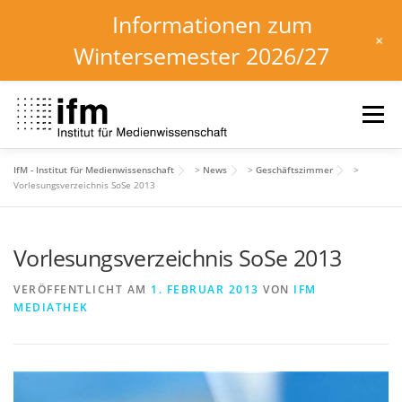
Informationen zum
+
Wintersemester 2026/27
Zum
Inhalt
Menü
springen
IfM - Institut für Medienwissenschaft
>
News
>
Geschäftszimmer
>
HOME
NEWS
KALENDER
STUDIUM
Vorlesungsverzeichnis SoSe 2013
Vorlesungsverzeichnis SoSe 2013
INSTITUT
FORSCHUNG
DOWNLOADS
VERÖFFENTLICHT AM
1. FEBRUAR 2013
VON
IFM
MEDIATHEK