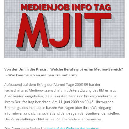
Von der Uni in die Praxis: Welche Berufe gibt es im Medien-Bereich?
- Wie komme ich an meinen Traumberuf?
Aufbauend auf dem Erfolg der Alumni-Tage 2003-09 hat der
Fachschaftsrat Medienwissenschaft mit Unterstützung des IfM erneut
Absolventen eingeladen, die aus erster Hand und Praxis orientiert aus
ihrem Berufsalltag berichten. Am 11. Juni 2009 ab 09.45 Uhr werden
Ehemalige des Instituts in kurzen Vorträgen über ihren Werdegang
informieren und sich anschließend den Fragen der Studierenden stellen.
Die Veranstaltung richtet sich an Studierende aller Semester.
Das Programm finden Sie
hier auf der Website des Instituts
.