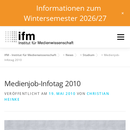
Informationen zum
+
Wintersemester 2026/27
Zum
Inhalt
Menü
springen
IfM - Institut für Medienwissenschaft
>
News
>
Studium
>
Medienjob-
HOME
NEWS
KALENDER
STUDIUM
Infotag 2010
Medienjob-Infotag 2010
INSTITUT
FORSCHUNG
DOWNLOADS
VERÖFFENTLICHT AM
19. MAI 2010
VON
CHRISTIAN
HEINKE