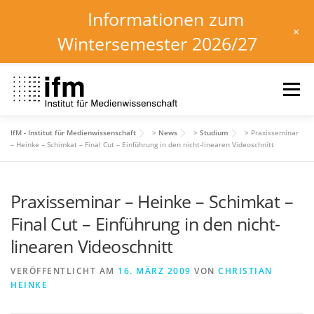
Informationen zum
+
Wintersemester 2026/27
Zum
Inhalt
Menü
springen
IfM - Institut für Medienwissenschaft
>
News
>
Studium
>
Praxisseminar
HOME
NEWS
KALENDER
STUDIUM
– Heinke – Schimkat – Final Cut – Einführung in den nicht-linearen Videoschnitt
Praxisseminar – Heinke – Schimkat –
INSTITUT
FORSCHUNG
DOWNLOADS
Final Cut – Einführung in den nicht-
linearen Videoschnitt
VERÖFFENTLICHT AM
16. MÄRZ 2009
VON
CHRISTIAN
HEINKE