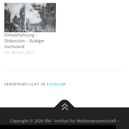
Filmvorführung –
Diskussion – Rüdiger
Suchsland
13. Januar 2017
VERÖFFENTLICHT IN
STUDIUM
Copyright © 2026 IfM - Institut für Medienwissenschaft
–
OnePress
Theme von FameThemes