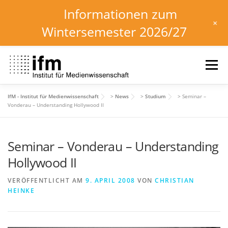
Informationen zum
+
Wintersemester 2026/27
Zum
Inhalt
Menü
springen
IfM - Institut für Medienwissenschaft
>
News
>
Studium
>
Seminar –
HOME
NEWS
KALENDER
STUDIUM
Vonderau – Understanding Hollywood II
Seminar – Vonderau – Understanding
INSTITUT
FORSCHUNG
DOWNLOADS
Hollywood II
VERÖFFENTLICHT AM
9. APRIL 2008
VON
CHRISTIAN
HEINKE