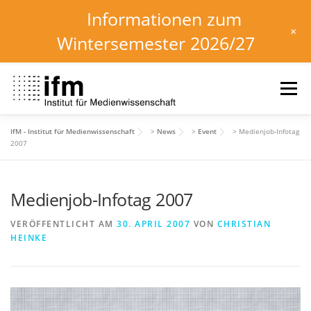
Informationen zum
+
Wintersemester 2026/27
Zum
Inhalt
Menü
springen
IfM - Institut für Medienwissenschaft
>
News
>
Event
>
Medienjob-Infotag
HOME
NEWS
KALENDER
STUDIUM
2007
Medienjob-Infotag 2007
INSTITUT
FORSCHUNG
DOWNLOADS
VERÖFFENTLICHT AM
30. APRIL 2007
VON
CHRISTIAN
HEINKE