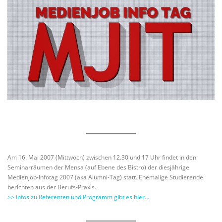
Am 16. Mai 2007 (Mittwoch) zwischen 12.30 und 17 Uhr findet in den
Seminarräumen der Mensa (auf Ebene des Bistro) der diesjährige
Medienjob-Infotag 2007 (aka Alumni-Tag) statt. Ehemalige Studierende
berichten aus der Berufs-Praxis.
>> Infos zu Referenten und Programm gibt es hier…