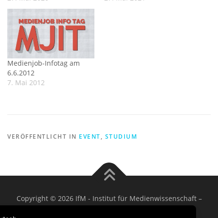
Medienjob-Infotag am
6.6.2012
7. Mai 2012
VERÖFFENTLICHT IN
EVENT
,
STUDIUM
Copyright © 2026 IfM - Institut für Medienwissenschaft
–
OnePress
Theme von FameThemes