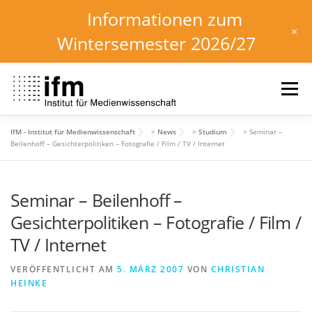
Informationen zum
+
Wintersemester 2026/27
Zum
Inhalt
Menü
springen
IfM - Institut für Medienwissenschaft
>
News
>
Studium
>
Seminar –
HOME
NEWS
KALENDER
STUDIUM
Beilenhoff – Gesichterpolitiken – Fotografie / Film / TV / Internet
Seminar – Beilenhoff –
INSTITUT
FORSCHUNG
DOWNLOADS
Gesichterpolitiken – Fotografie / Film /
TV / Internet
VERÖFFENTLICHT AM
5. MÄRZ 2007
VON
CHRISTIAN
HEINKE