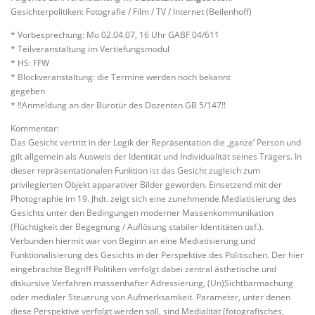
Gesichterpolitiken: Fotografie / Film / TV / Internet (Beilenhoff)
* Vorbesprechung: Mo 02.04.07, 16 Uhr GABF 04/611
* Teilveranstaltung im Vertiefungsmodul
* HS: FFW
* Blockveranstaltung: die Termine werden noch bekannt
gegeben
* !!Anmeldung an der Bürotür des Dozenten GB 5/147!!
Kommentar:
Das Gesicht vertritt in der Logik der Repräsentation die ‚ganze’ Person und
gilt allgemein als Ausweis der Identität und Individualität seines Trägers. In
dieser repräsentationalen Funktion ist das Gesicht zugleich zum
privilegierten Objekt apparativer Bilder geworden. Einsetzend mit der
Photographie im 19. Jhdt. zeigt sich eine zunehmende Mediatisierung des
Gesichts unter den Bedingungen moderner Massenkommunikation
(Flüchtigkeit der Begegnung / Auflösung stabiler Identitäten usf.).
Verbunden hiermit war von Beginn an eine Mediatisierung und
Funktionalisierung des Gesichts in der Perspektive des Politischen. Der hier
eingebrachte Begriff Politiken verfolgt dabei zentral ästhetische und
diskursive Verfahren massenhafter Adressierung, (Un)Sichtbarmachung
oder medialer Steuerung von Aufmerksamkeit. Parameter, unter denen
diese Perspektive verfolgt werden soll, sind Medialität (fotografisches,