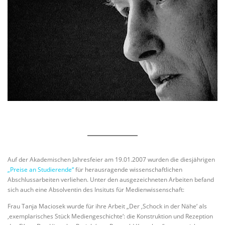
Auf der Akademischen Jahresfeier am 19.01.2007 wurden die diesjährigen
„Preise an Studierende“
für herausragende wissenschaftlichen
Abschlussarbeiten verliehen. Unter den ausgezeichneten Arbeiten befand
sich auch eine Absolventin des Insituts für Medienwissenschaft:
Frau Tanja Maciosek wurde für ihre Arbeit „Der ‚Schock in der Nähe‘ als
‚exemplarisches Stück Mediengeschichte‘: die Konstruktion und Rezeption