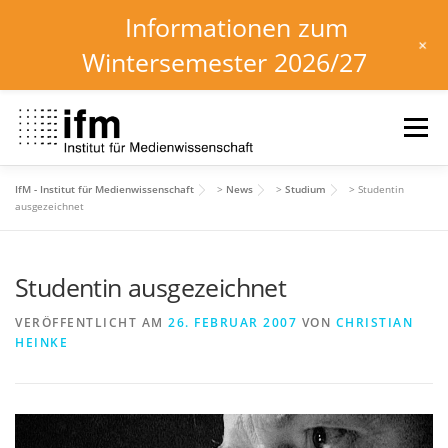
Informationen zum
+
Wintersemester 2026/27
Zum
Inhalt
Menü
springen
IfM - Institut für Medienwissenschaft
>
News
>
Studium
>
Studentin
HOME
NEWS
KALENDER
STUDIUM
ausgezeichnet
Studentin ausgezeichnet
INSTITUT
FORSCHUNG
DOWNLOADS
VERÖFFENTLICHT AM
26. FEBRUAR 2007
VON
CHRISTIAN
HEINKE