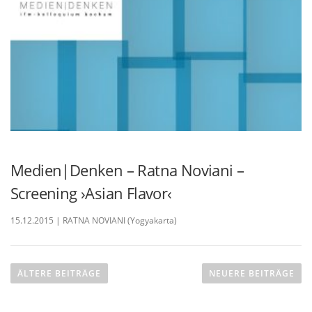
Medien|Denken – Ratna Noviani –
Screening ›Asian Flavor‹
15.12.2015 | RATNA NOVIANI (Yogyakarta)
B
e
ÄLTERE BEITRÄGE
NEUERE BEITRÄGE
i
t