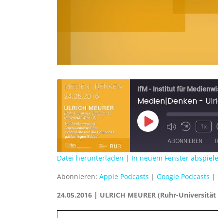
IfM - Institut für Medienw
Medien|Denken - Ulr
Play
1x
Episode
ABONNIEREN
T
Datei herunterladen
|
In neuem Fenster abspiel
TEILEN
Apple Podcasts
Abonnieren:
Apple Podcasts
|
Google Podcasts
|
RSS FEED
LINK
24.05.2016 | ULRICH MEURER (Ruhr-Universität 
EMBED