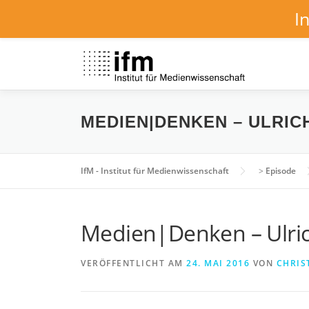
I
Zum
Inhalt
springen
MEDIEN|DENKEN – ULRI
IfM - Institut für Medienwissenschaft
>
Episode
Medien|Denken – Ulri
VERÖFFENTLICHT AM
24. MAI 2016
VON
CHRIS