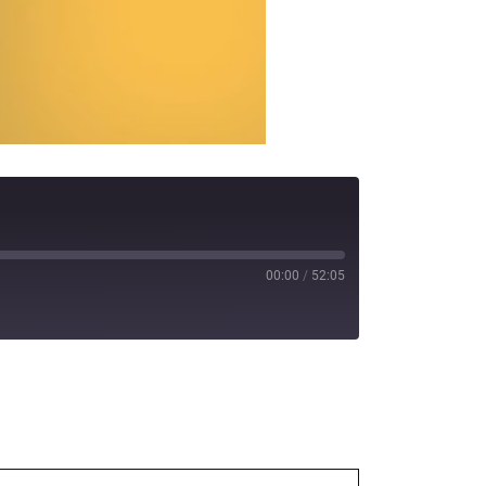
00:00
/
52:05
potify