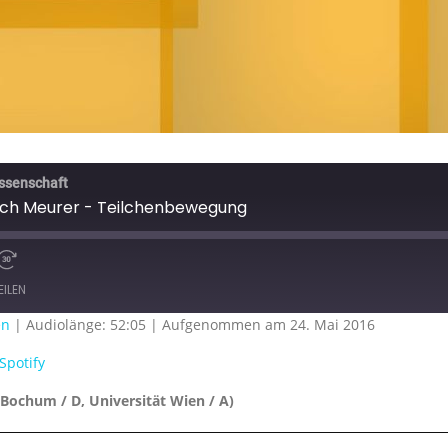
issenschaft
ich Meurer - Teilchenbewegung
EILEN
en
|
Audiolänge: 52:05
|
Aufgenommen am 24. Mai 2016
Google Podcasts
S
Spotify
Bochum / D, Universität Wien / A)