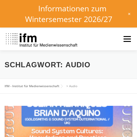
Informationen zum
+
Wintersemester 2026/27
Zum
Inhalt
Menü
springen
HOME
NEWS
KALENDER
STUDIUM
SCHLAGWORT:
AUDIO
INSTITUT
FORSCHUNG
DOWNLOADS
IfM - Institut für Medienwissenschaft
>
Audio