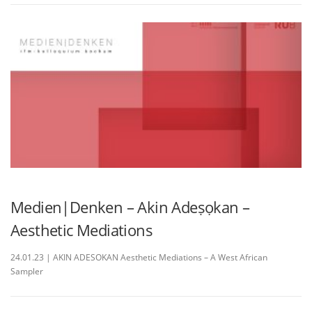
Medien|Denken – Akin Adeṣọkan –
Aesthetic Mediations
24.01.23 | AKIN ADESOKAN Aesthetic Mediations – A West African
Sampler
B