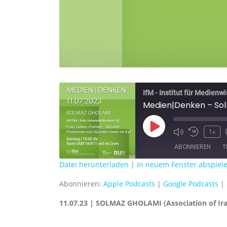
IfM - Institut für Medienw
Medien|Denken – Solm
Play
1x
Episode
ABONNIEREN
T
Datei herunterladen
|
In neuem Fenster abspiel
TEILEN
Apple Podcasts
Abonnieren:
Apple Podcasts
|
Google Podcasts
|
RSS FEED
LINK
11.07.23 | SOLMAZ GHOLAMI (Association of Ira
EMBED