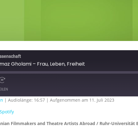
issenschaft
az Gholami – Frau, Leben, Freiheit
EILEN
en
|
Audiolänge: 16:57
|
Aufgenommen am 11. Juli 2023
Google Podcasts
S
Spotify
nian Filmmakers and Theatre Artists Abroad / Ruhr-Universität 