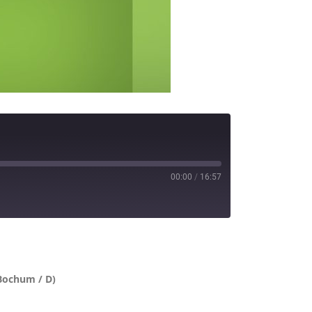
00:00
/
16:57
potify
Bochum / D)