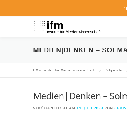
I
Zum
Inhalt
springen
MEDIEN|DENKEN – SOLMA
IfM - Institut für Medienwissenschaft
>
Episode
Medien|Denken – Solma
VERÖFFENTLICHT AM
11. JULI 2023
VON
CHRIS