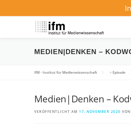
I
Zum
Inhalt
springen
MEDIEN|DENKEN – KODW
IfM - Institut für Medienwissenschaft
>
Episode
Medien|Denken – Kodw
VERÖFFENTLICHT AM
17. NOVEMBER 2020
VO