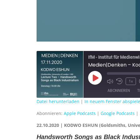
IfM - Institut für Medienw
Medien|Denken – Kod
Play
1x
Episode
ABONNIEREN
T
Datei herunterladen
|
In neuem Fenster abspiel
TEILEN
Apple Podcasts
Abonnieren:
Apple Podcasts
|
Google Podcasts
|
RSS FEED
LINK
22.10.2020 | KODWO ESHUN (Goldsmiths, Univer
EMBED
Handsworth Songs
as Black Indust