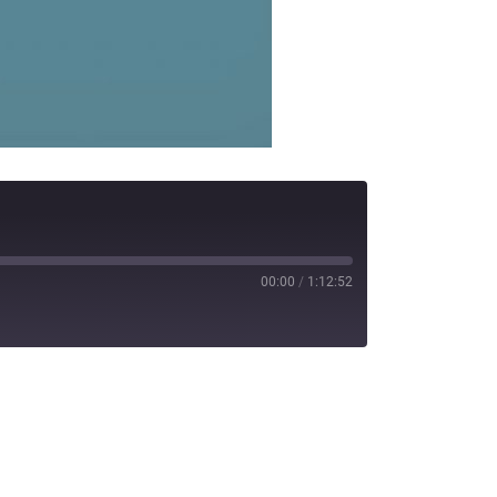
00:00
/
1:12:52
potify