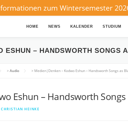
nformationen zum Wintersemester 202
HOME
NEWS
KALENDER
STUDIUM
O ESHUN – HANDSWORTH SONGS A
>
Audio
>
Medien|Denken – Kodwo Eshun – Handsworth Songs as Blac
o Eshun – Handsworth Songs as
N
CHRISTIAN HEINKE