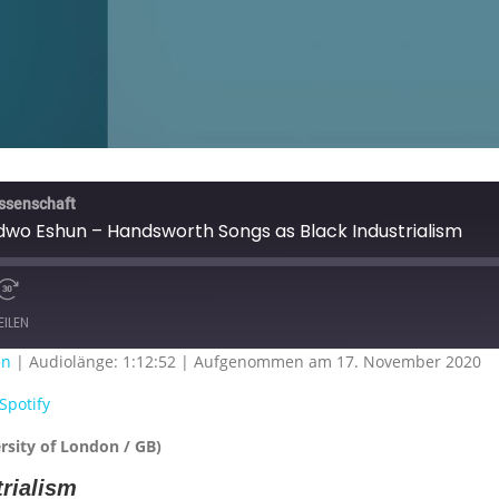
issenschaft
wo Eshun – Handsworth Songs as Black Industrialism
EILEN
en
|
Audiolänge: 1:12:52
|
Aufgenommen am 17. November 2020
Google Podcasts
S
Spotify
sity of London / GB)
rialism