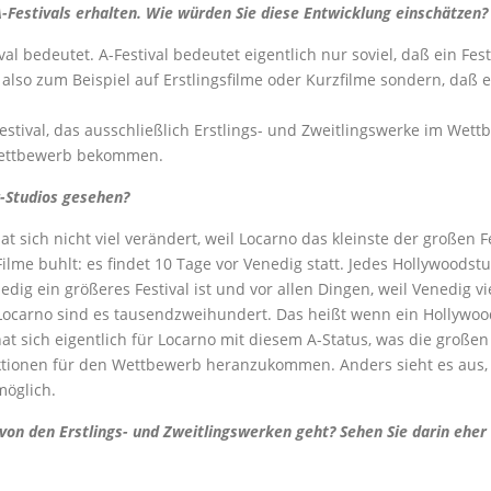
A-Festivals erhalten. Wie würden Sie diese Entwicklung einschätzen?
 bedeutet. A-Festival bedeutet eigentlich nur soviel, daß ein Festiv
so zum Beispiel auf Erstlingsfilme oder Kurzfilme sondern, daß ei
estival, das ausschließlich Erstlings- und Zweitlingswerke im Wet
 Wettbewerb bekommen.
r-Studios gesehen?
t sich nicht viel verändert, weil Locarno das kleinste der großen F
ilme buhlt: es findet 10 Tage vor Venedig statt. Jedes Hollywoodst
edig ein größeres Festival ist und vor allen Dingen, weil Venedig v
n Locarno sind es tausendzweihundert. Das heißt wenn ein Hollywoo
t sich eigentlich für Locarno mit diesem A-Status, was die großen 
tionen für den Wettbewerb heranzukommen. Anders sieht es aus, 
möglich.
on den Erstlings- und Zweitlingswerken geht? Sehen Sie darin eher ei