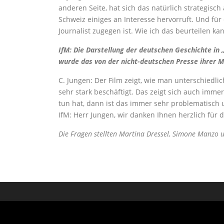
anderen Seite, hat sich das natürlich strategis
Schweiz einiges an Interesse hervorruft. Und für 
Journalist zugegen ist. Wie ich das beurteilen k
IfM: Die Darstellung der deutschen Geschichte in 
wurde das von der nicht-deutschen Presse ihrer 
C. Jungen: Der Film zeigt, wie man unterschiedli
sehr stark beschäftigt. Das zeigt sich auch imme
tun hat, dann ist das immer sehr problematisch u
IfM: Herr Jungen, wir danken Ihnen herzlich für 
Die Fragen stellten Martina Dressel, Simone Manzo u
Copyright © 