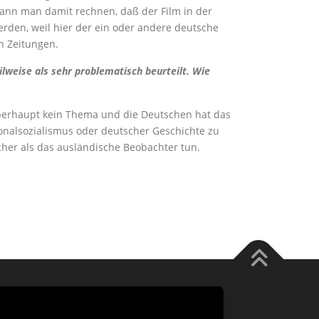
 kann man damit rechnen, daß der Film in der
werden, weil hier der ein oder andere deutsche
en Zeitungen.
lweise als sehr problematisch beurteilt. Wie
e überhaupt kein Thema und die Deutschen hat das
tionalsozialismus oder deutscher Geschichte zu
cher als das ausländische Beobachter tun.
 FameThemes