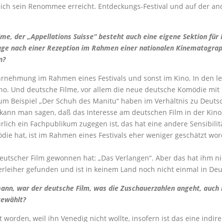
lich sein Renommee erreicht. Entdeckungs-Festival und auf der an
lme, der „Appellations Suisse“ besteht auch eine eigene Sektion für
rage nach einer Rezeption im Rahmen einer nationalen Kinematograp
n?
nehmung im Rahmen eines Festivals und sonst im Kino. In den let
no. Und deutsche Filme, vor allem die neue deutsche Komödie mit
um Beispiel „Der Schuh des Manitu“ haben im Verhältnis zu Deutsch
kann man sagen, daß das Interesse am deutschen Film in der Kino
türlich ein Fachpublikum zugegen ist, das hat eine andere Sensibi
die hat, ist im Rahmen eines Festivals eher weniger geschätzt wo
eutscher Film gewonnen hat: „Das Verlangen“. Aber das hat ihm nich
rleiher gefunden und ist in keinem Land noch nicht einmal in D
nn, war der deutsche Film, was die Zuschauerzahlen angeht, auch i
gewählt?
t worden, weil ihn Venedig nicht wollte, insofern ist das eine indir