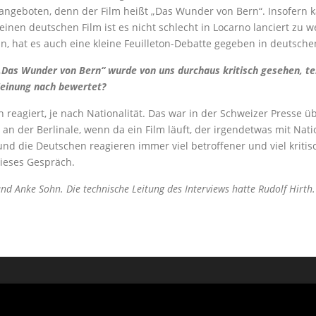
ch angeboten, denn der Film heißt „Das Wunder von Bern“. Insofern
einen deutschen Film ist es nicht schlecht in Locarno lanciert zu 
ann, hat es auch eine kleine Feuilleton-Debatte gegeben in deutsch
„Das Wunder von Bern“ wurde von uns durchaus kritisch gesehen, tei
Meinung nach bewertet?
ch reagiert, je nach Nationalität. Das war in der Schweizer Press
r an der Berlinale, wenn da ein Film läuft, der irgendetwas mit Na
nd die Deutschen reagieren immer viel betroffener und viel kritis
dieses Gespräch.
nd Anke Sohn. Die technische Leitung des Interviews hatte Rudolf Hirth.
2026 IfM - Institut für Medienwissenschaft
–
OnePress
Theme von