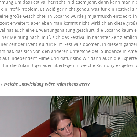
immung um das Festival herrscht in diesem Jahr, dann kann man nic
in Profil-Problem. Es weiß gar nicht genau, was für ein Festival si
t eine große Geschichte. In Locarno wurde Jim Jarmusch entdeckt, i
izont erweitert, aber eben man kommt nicht wirklich an diese groß
al hat auch eine Erwartungshaltung geschürt, die Locarno kaum ei
iner Meinung nach, muß sich das Festival in nächster Zeit ziemlich
iner Zeit der Event-Kultur; Film-Festivals boomen. In diesem ganze
ramm hat, das sich von den anderen unterscheidet. Sundance in Amer
ns auf Independent-Filme und dafür sind wir dann auch die Expert
für die Zukunft genauer überlegen in welche Richtung es gehen wi
en? Welche Entwicklung wäre wünschenswert?