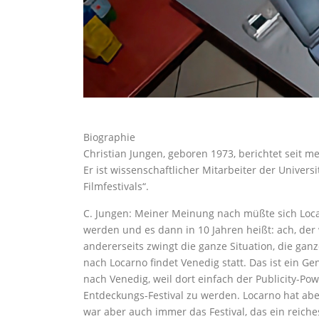
Biographie
Christian Jungen, geboren 1973, berichtet seit me
Er ist wissenschaftlicher Mitarbeiter der Univer
Filmfestivals“.
C. Jungen: Meiner Meinung nach müßte sich Locar
werden und es dann in 10 Jahren heißt: ach, der
andererseits zwingt die ganze Situation, die gan
nach Locarno findet Venedig statt. Das ist ein Ge
nach Venedig, weil dort einfach der Publicity-Pow
Entdeckungs-Festival zu werden. Locarno hat aber
war aber auch immer das Festival, das ein reic