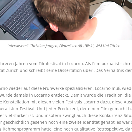
Interview mit Christian Jungen, Filmzeitschrift „Blick“, WM Uni Zürich
hreren Jahren vom Filmfestival in Locarno. Als Filmjournalist schr
sität Zürich und schreibt seine Dissertation über „Das Verhältnis 
no wieder auf diese Frühwerke spezialisieren. Locarno muß wiede
 wurde damals in Locarno entdeckt. Damit würde die Tradition, die
ze Konstellation mit diesen vielen Festivals Locarno dazu, diese 
neralisten-Festival. Und jeder Produzent, der einen Film gemacht ha
er viel stärker ist. Und insofern zwingt auch diese Konkurrenz-Situ
 geschichtlich gesehen noch eine zweite Identität gehabt, es war 
hes Rahmenprogramm hatte, eine hoch qualitative Retrospektive, 