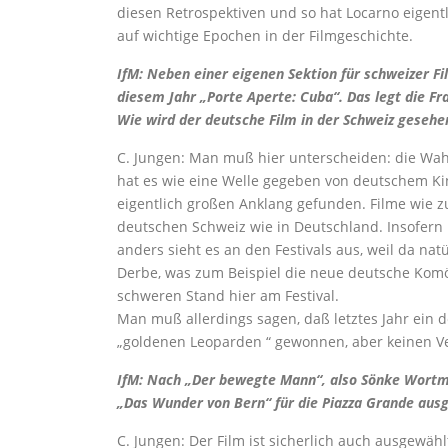
diesen Retrospektiven und so hat Locarno eigent
auf wichtige Epochen in der Filmgeschichte.
IfM: Neben einer eigenen Sektion für schweizer Fi
diesem Jahr „Porte Aperte: Cuba“. Das legt die F
Wie wird der deutsche Film in der Schweiz gesehe
C. Jungen: Man muß hier unterscheiden: die Wahr
hat es wie eine Welle gegeben von deutschem Ki
eigentlich großen Anklang gefunden. Filme wie z
deutschen Schweiz wie in Deutschland. Insofern 
anders sieht es an den Festivals aus, weil da na
Derbe, was zum Beispiel die neue deutsche Komö
schweren Stand hier am Festival.
Man muß allerdings sagen, daß letztes Jahr ein d
„goldenen Leoparden “ gewonnen, aber keinen Ve
IfM: Nach „Der bewegte Mann“, also Sönke Wortma
„Das Wunder von Bern“ für die Piazza Grande aus
C. Jungen: Der Film ist sicherlich auch ausgewähl