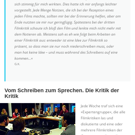
sich stimmig für mich wirkten. Dies hatte ich mir anfangs leichter
vorgestellt. Jede Menge Notizen, die ich bei der Rezeption eines
jeden Films machte, sollten mir bei der Erinnerung helfen, aber am
Ende nutzten sie mir nur geringfügig. Spätestens bei der dritten
Filmkritik schaute ich bloß den Film und lenkte mich nicht mehr mit
dem Notieren ab. Meistens sah es eh wie folgt beim Arbeiten an
einer Filmkritik aus: entweder ist eine Idee zur Filmkritik so
präsent, so dass man sie nur noch niederschreiben muss, oder
man hat keine Idee – und muss während des Schreibens auf eine
kommen…«
G.K.
Vom Schreiben zum Sprechen. Die Kritik der
Kritik
Jede Woche traf sich eine
»Expertengruppe«, die alle
Filmkritiken las und
diskutierte und eine oder
mehrere Filmkritiken der