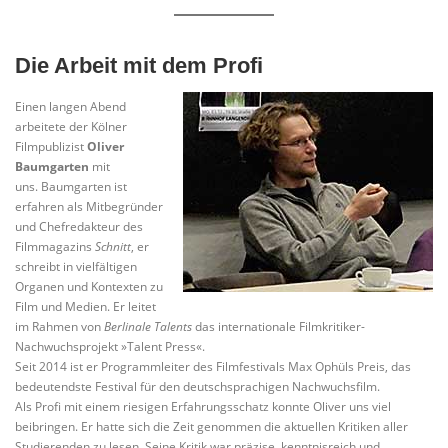
Die Arbeit mit dem Profi
Einen langen Abend
arbeitete der Kölner
Filmpublizist
Oliver
Baumgarten
mit
uns. Baumgarten ist
erfahren als Mitbegründer
und Chefredakteur des
Filmmagazins
Schnitt
, er
schreibt in vielfältigen
Organen und Kontexten zu
Film und Medien. Er leitet
im Rahmen von
Berlinale Talents
das internationale Filmkritiker-
Nachwuchsprojekt »Talent Press«.
Seit 2014 ist er Programmleiter des Filmfestivals Max Ophüls Preis, das
bedeutendste Festival für den deutschsprachigen Nachwuchsfilm.
Als Profi mit einem riesigen Erfahrungsschatz konnte Oliver uns viel
beibringen. Er hatte sich die Zeit genommen die aktuellen Kritiken aller
Studierenden zu lesen. Seine Kritik war präzise, kenntnisreich und