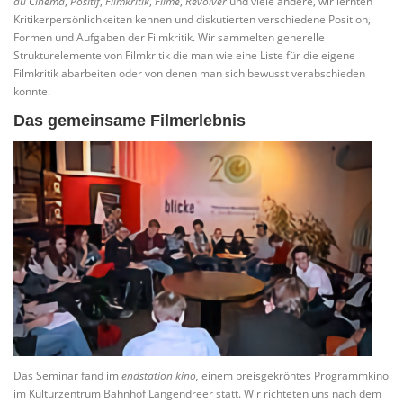
du Cinema
,
Positif
,
Filmkritik
,
Filme
,
Revolver
und viele andere, wir lernten
Kritikerpersönlichkeiten kennen und diskutierten verschiedene Position,
Formen und Aufgaben der Filmkritik. Wir sammelten generelle
Strukturelemente von Filmkritik die man wie eine Liste für die eigene
Filmkritik abarbeiten oder von denen man sich bewusst verabschieden
konnte.
Das gemeinsame Filmerlebnis
Das Seminar fand im
endstation kino,
einem preisgekröntes Programmkino
im Kulturzentrum Bahnhof Langendreer statt. Wir richteten uns nach dem