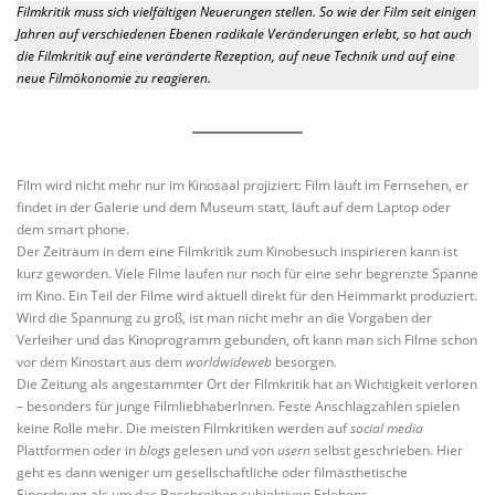
Filmkritik muss sich vielfältigen Neuerungen stellen. So wie der Film seit einigen
Jahren auf verschiedenen Ebenen radikale Veränderungen erlebt, so hat auch
die Filmkritik auf eine veränderte Rezeption, auf neue Technik und auf eine
neue Filmökonomie zu reagieren.
Film wird nicht mehr nur im Kinosaal projiziert: Film läuft im Fernsehen, er
findet in der Galerie und dem Museum statt, läuft auf dem Laptop oder
dem smart phone.
Der Zeitraum in dem eine Filmkritik zum Kinobesuch inspirieren kann ist
kurz geworden. Viele Filme laufen nur noch für eine sehr begrenzte Spanne
im Kino. Ein Teil der Filme wird aktuell direkt für den Heimmarkt produziert.
Wird die Spannung zu groß, ist man nicht mehr an die Vorgaben der
Verleiher und das Kinoprogramm gebunden, oft kann man sich Filme schon
vor dem Kinostart aus dem
worldwideweb
besorgen.
Die Zeitung als angestammter Ort der Filmkritik hat an Wichtigkeit verloren
– besonders für junge FilmliebhaberInnen. Feste Anschlagzahlen spielen
keine Rolle mehr. Die meisten Filmkritiken werden auf
social media
Plattformen oder in
blogs
gelesen und von
usern
selbst geschrieben. Hier
geht es dann weniger um gesellschaftliche oder filmästhetische
Einordnung als um das Beschreiben subjektiven Erlebens.