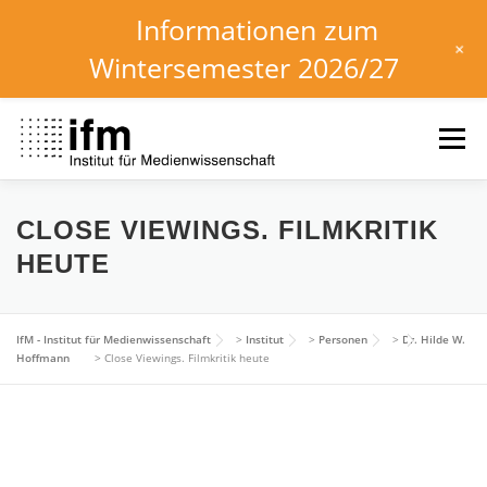
Informationen zum
+
Wintersemester 2026/27
Zum
Inhalt
Menü
springen
HOME
NEWS
KALENDER
STUDIUM
CLOSE VIEWINGS. FILMKRITIK
HEUTE
INSTITUT
FORSCHUNG
DOWNLOADS
IfM - Institut für Medienwissenschaft
>
Institut
>
Personen
>
Dr. Hilde W.
Hoffmann
>
Close Viewings. Filmkritik heute