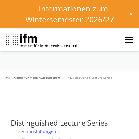
Informationen zum
+
Wintersemester 2026/27
Zum
Inhalt
Menü
springen
HOME
NEWS
KALENDER
STUDIUM
IfM - Institut für Medienwissenschaft
>
Distinguished Lecture Series
INSTITUT
FORSCHUNG
DOWNLOADS
Distinguished Lecture Series
Veranstaltungen