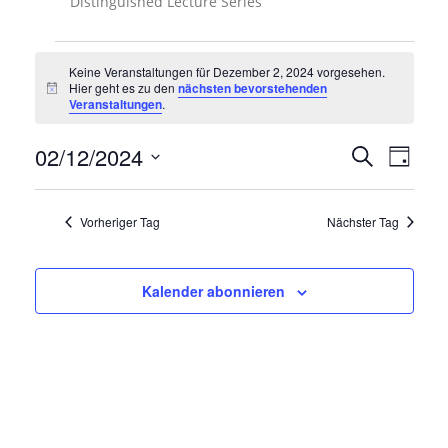
Distinguished Lecture Series
V
Keine Veranstaltungen für Dezember 2, 2024 vorgesehen.
e
Hier geht es zu den
nächsten bevorstehenden
Hinweis
r
Veranstaltungen
.
a
V
02/12/2024
V
n
Suche
Tag
e
e
s
Datum
r
wählen.
r
t
a
Vorheriger Tag
Nächster Tag
n
a
a
s
n
l
t
s
a
t
Kalender abonnieren
l
t
u
t
a
n
u
l
n
g
g
t
e
A
u
n
n
s
n
f