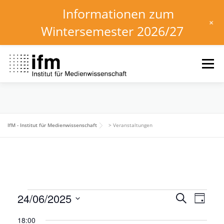
Informationen zum
+
Wintersemester 2026/27
Zum
Inhalt
Menü
springen
HOME
NEWS
KALENDER
STUDIUM
IfM - Institut für Medienwissenschaft
>
Veranstaltungen
INSTITUT
FORSCHUNG
DOWNLOADS
V
V
24/06/2025
V
Suche
Tag
e
e
Datum
e
r
18:00
wählen.
r
a