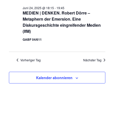
r
n
a
Juni 24, 2025 @ 18:15
-
19:45
s
n
MEDIEN | DENKEN. Robert Dörre –
a
t
Metaphern der Emersion. Eine
s
a
n
l
Diskursgeschichte eingreifender Medien
t
t
(IfM)
a
s
u
l
n
GABF 04/611
t
g
t
A
a
u
n
s
n
Vorheriger Tag
Nächster Tag
l
i
g
c
t
e
h
t
Kalender abonnieren
n
u
e
S
n
n
u
-
N
c
g
a
h
v
e
i
e