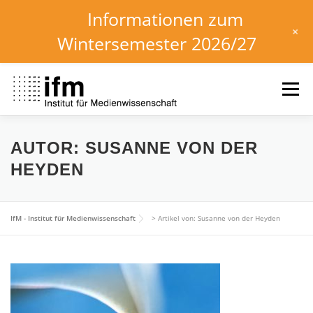
Informationen zum
+
Wintersemester 2026/27
Zum
Inhalt
Menü
springen
HOME
NEWS
KALENDER
STUDIUM
AUTOR: SUSANNE VON DER
HEYDEN
INSTITUT
FORSCHUNG
DOWNLOADS
IfM - Institut für Medienwissenschaft
>
Artikel von: Susanne von der Heyden