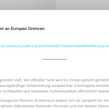
en an Europas Grenzen.
hr-uni-bochum.zoom-x.de/j/67058403010?pwd=6VaoBWfxtFkk2Aup1x
nzen statt. Von offizieller Seite wird ihr Einsatz geheim gehalte
aussagekräftige Falldarstellung europäischer Grenzregime entstehe
Sichtbarkeit und Hörbarkeit, Aufmerksamkeit, öffentlicher Anerk
heagentur Forensic Architecture erweist sich als Symptom für die K
martphone-Dokumenten fliehender Personen und den Medien forensis