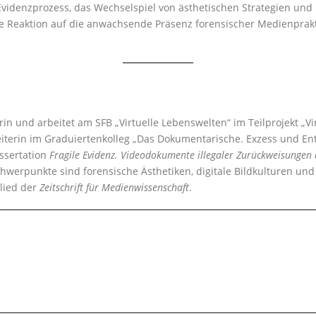
Evidenzprozess, das Wechselspiel von ästhetischen Strategien und 
he Reaktion auf die anwachsende Präsenz forensischer Medienprakti
n und arbeitet am SFB „Virtuelle Lebenswelten“ im Teilprojekt „Vir
eiterin im Graduiertenkolleg „Das Dokumentarische. Exzess und En
issertation
Fragile Evidenz. Videodokumente illegaler Zurückweisungen
hwerpunkte sind forensische Ästhetiken, digitale Bildkulturen und 
lied der
Zeitschrift für Medienwissenschaft
.