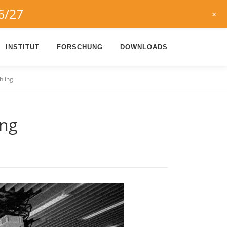
6/27
+
INSTITUT
FORSCHUNG
DOWNLOADS
hling
ing