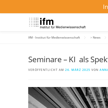
I
Zum
Inhalt
springen
IfM - Institut für Medienwissenschaft
>
News
Seminare – KI als Spe
VERÖFFENTLICHT AM
26. MÄRZ 2025
VON
ANN