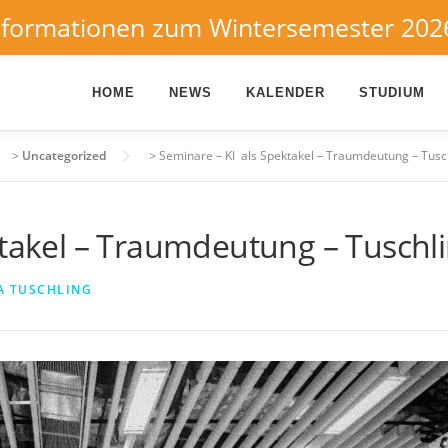
nformationen zum Wintersemester 202
HOME
NEWS
KALENDER
STUDIUM
>
Uncategorized
>
Seminare – KI als Spektakel – Traumdeutung – Tusc
ktakel – Traumdeutung – Tuschl
A TUSCHLING