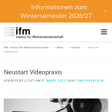
Informationen zum
+
Wintersemester 2026/27
Zum
Inhalt
Menü
springen
IfM - Institut für Medienwissenschaft
>
News
>
Institut
>
Neustart
HOME
NEWS
KALENDER
STUDIUM
Videopraxis
Neustart Videopraxis
INSTITUT
FORSCHUNG
DOWNLOADS
VERÖFFENTLICHT AM
8. MÄRZ 2022
VON
TIMO KAERLEIN