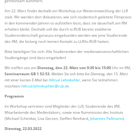
gemeinsam kümmern.
Am 22. März findet deshalb ein Workshop zur Weiterentwicklung der LLR
statt. Wir werden dort diskutieren, wie sich studentisch geleitete Filmpraxis
in den kommenden Jahren so aufstellen lässt, dass sie dauerhaft am IfM
erhalten bleibt. Deshalb soll die durch tv.RUB bereits etablierte
Studierendenschaft genauso eingebunden werden wie jene Studierende
des IfM, die bislang noch keinen Kontakt zu LLR/tv.RUB hatten.
Bitte beteiligen Sie sich: Alle Studierenden der medienwissenschaftlichen
Studiengänge sind dazu eingeladen!
Wir treffen uns am
Dienstag, den 22. März von 9:30 bis 15:00
Uhr im IfM,
Seminarraum GB 1 52-53
.
Melden Sie sich bitte bis Dienstag, den 15. März
mit einer kurzen E-Mail bei
Hiltrud Lehmkühler
, wenn Sie teilnehmen
möchten:
hiltrud.lehmkuehler@rub.de
Programm
Im Workshop vertreten sind Mitglieder der LLR, Studierende des IfM,
Mitarbeitende des Medienlabors, sowie eine Kommission des Instituts
(Michael Schimkat, Lisa Gerzen, Steffen Reinhard,
Johannes Paßmann
).
Dienstag, 22.03.2022