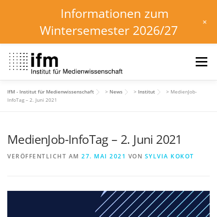
Informationen zum
+
Wintersemester 2026/27
Zum
Inhalt
Menü
springen
IfM - Institut für Medienwissenschaft
>
News
>
Institut
>
MedienJob-
HOME
NEWS
KALENDER
STUDIUM
InfoTag – 2. Juni 2021
MedienJob-InfoTag – 2. Juni 2021
INSTITUT
FORSCHUNG
DOWNLOADS
VERÖFFENTLICHT AM
27. MAI 2021
VON
SYLVIA KOKOT