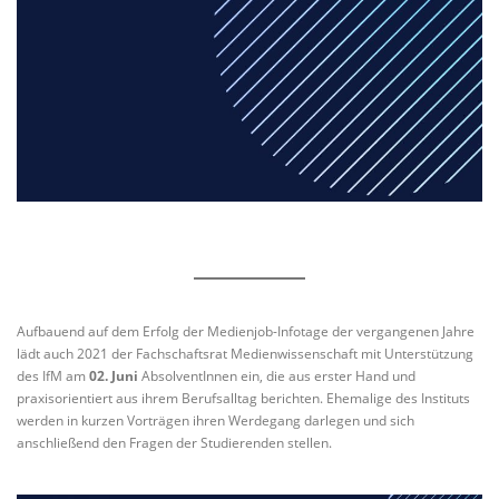
Aufbauend auf dem Erfolg der Medienjob-Infotage der vergangenen Jahre
lädt auch 2021 der Fachschaftsrat Medienwissenschaft mit Unterstützung
des IfM am
02. Juni
AbsolventInnen ein, die aus erster Hand und
praxisorientiert aus ihrem Berufsalltag berichten. Ehemalige des Instituts
werden in kurzen Vorträgen ihren Werdegang darlegen und sich
anschließend den Fragen der Studierenden stellen.