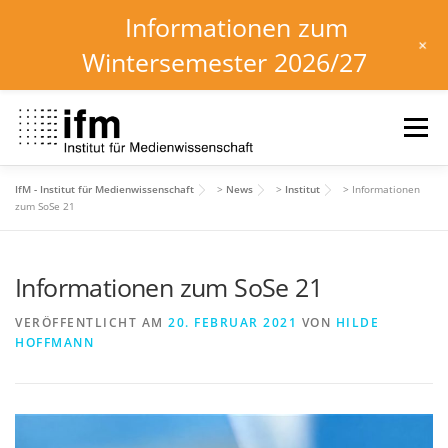
Informationen zum
+
Wintersemester 2026/27
Zum
Inhalt
Menü
springen
IfM - Institut für Medienwissenschaft
>
News
>
Institut
>
Informationen
HOME
NEWS
KALENDER
STUDIUM
zum SoSe 21
Informationen zum SoSe 21
INSTITUT
FORSCHUNG
DOWNLOADS
VERÖFFENTLICHT AM
20. FEBRUAR 2021
VON
HILDE
HOFFMANN