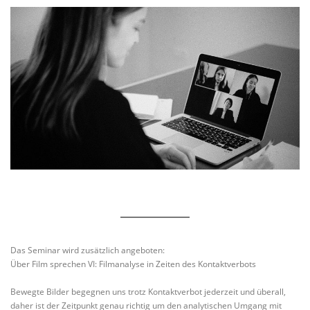
Das Seminar wird zusätzlich angeboten:
Über Film sprechen VI: Filmanalyse in Zeiten des Kontaktverbots
Bewegte Bilder begegnen uns trotz Kontaktverbot jederzeit und überall,
daher ist der Zeitpunkt genau richtig um den analytischen Umgang mit