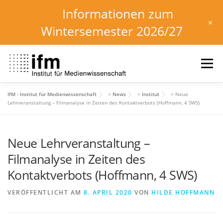
Informationen zum
+
Wintersemester 2026/27
Zum
Inhalt
Menü
springen
IfM - Institut für Medienwissenschaft
>
News
>
Institut
>
Neue
HOME
NEWS
KALENDER
STUDIUM
Lehrveranstaltung – Filmanalyse in Zeiten des Kontaktverbots (Hoffmann, 4 SWS)
Neue Lehrveranstaltung –
INSTITUT
FORSCHUNG
DOWNLOADS
Filmanalyse in Zeiten des
Kontaktverbots (Hoffmann, 4 SWS)
VERÖFFENTLICHT AM
8. APRIL 2020
VON
HILDE HOFFMANN